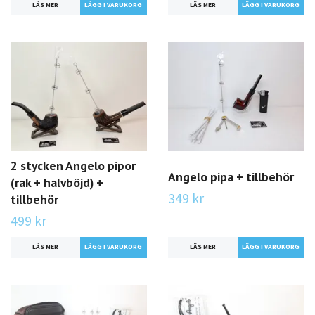
LÄS MER
LÄS MER
2 stycken Angelo pipor
Angelo pipa + tillbehör
(rak + halvböjd) +
349 kr
tillbehör
499 kr
LÄS MER
LÄS MER