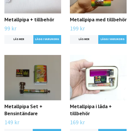
Metallpipa + tillbehör
Metallpipa med tillbehör
99 kr
199 kr
LÄS MER
LÄS MER
LÄGG I VARUKORG
Metallpipa Set +
Metallpipa i låda +
Bensintändare
tillbehör
149 kr
169 kr