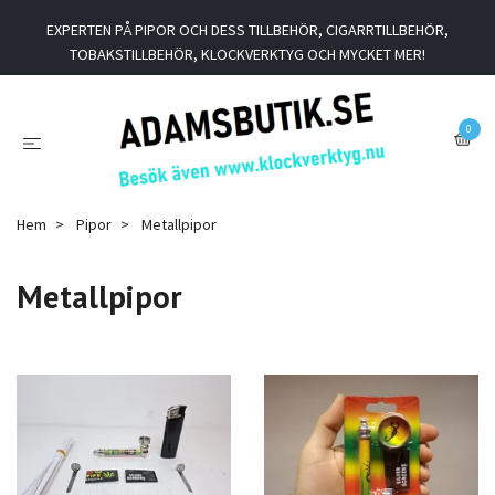
EXPERTEN PÅ PIPOR OCH DESS TILLBEHÖR, CIGARRTILLBEHÖR,
TOBAKSTILLBEHÖR, KLOCKVERKTYG OCH MYCKET MER!
0
Hem
Pipor
Metallpipor
Metallpipor