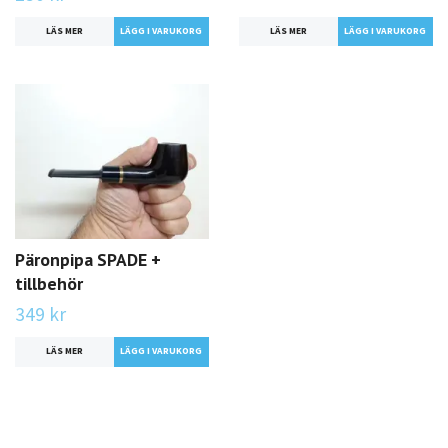
LÄS MER
LÄS MER
Päronpipa SPADE +
tillbehör
349 kr
LÄS MER