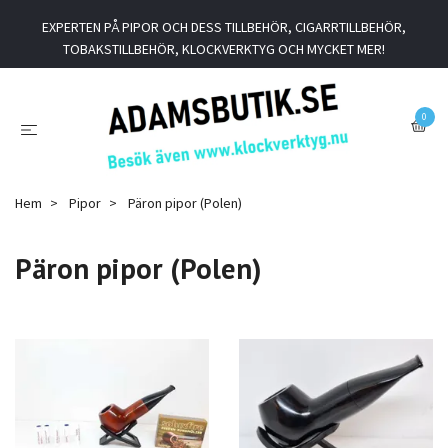
EXPERTEN PÅ PIPOR OCH DESS TILLBEHÖR, CIGARRTILLBEHÖR,
TOBAKSTILLBEHÖR, KLOCKVERKTYG OCH MYCKET MER!
0
Hem
Pipor
Päron pipor (Polen)
Päron pipor (Polen)