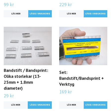
99 kr
229 kr
LÄS MER
LÄS MER
Bandstift / Bandsprint:
Set:
Olika storlekar (13-
Bandstift/Bandsprint +
25mm + 1.8mm
Verktyg
diameter)
169 kr
29 kr
LÄS MER
LÄGG I VARUKORG
LÄS MER