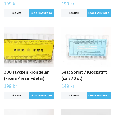
199 kr
199 kr
LÄS MER
LÄS MER
300 stycken krondelar
Set: Sprint / Klockstift
(krona / reservdelar)
(ca 270 st)
199 kr
149 kr
LÄS MER
LÄS MER