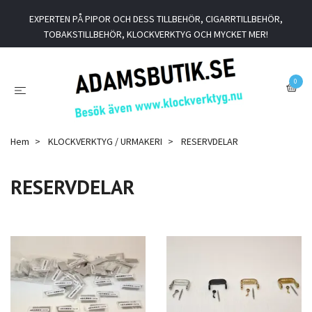
EXPERTEN PÅ PIPOR OCH DESS TILLBEHÖR, CIGARRTILLBEHÖR,
TOBAKSTILLBEHÖR, KLOCKVERKTYG OCH MYCKET MER!
0
Hem
KLOCKVERKTYG / URMAKERI
RESERVDELAR
RESERVDELAR