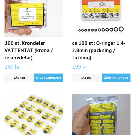
100 st. Krondelar
ca 100 st: O-ringar 1.4-
VATTENTÄT (krona /
2.8mm (packning /
reservdelar)
tätning)
149 kr
199 kr
LÄS MER
LÄS MER