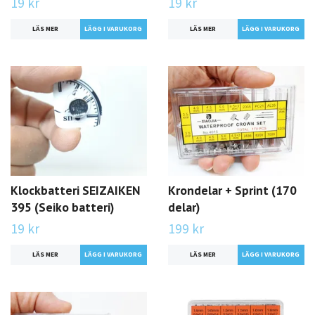
19 kr
19 kr
LÄS MER
LÄS MER
Klockbatteri SEIZAIKEN
Krondelar + Sprint (170
395 (Seiko batteri)
delar)
19 kr
199 kr
LÄS MER
LÄS MER