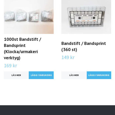
1000st Bandstift /
Bandstift / Bandsprint
Bandsprint
(360 st)
(Klocka/urmakeri
149 kr
verktyg)
169 kr
LÄS MER
LÄGG I VARUKORG
LÄS MER