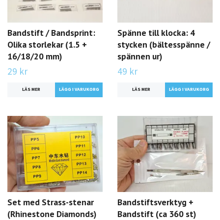
Bandstift / Bandsprint:
Spänne till klocka: 4
Olika storlekar (1.5 +
stycken (bältesspänne /
16/18/20 mm)
spännen ur)
29 kr
49 kr
LÄS MER
LÄGG I VARUKORG
LÄS MER
LÄGG I VARUKORG
Set med Strass-stenar
Bandstiftsverktyg +
(Rhinestone Diamonds)
Bandstift (ca 360 st)