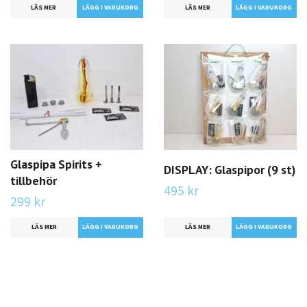
LÄS MER
LÄGG I VARUKORG
LÄS MER
Glaspipa Spirits +
DISPLAY: Glaspipor (9 st)
tillbehör
495 kr
299 kr
LÄS MER
LÄS MER