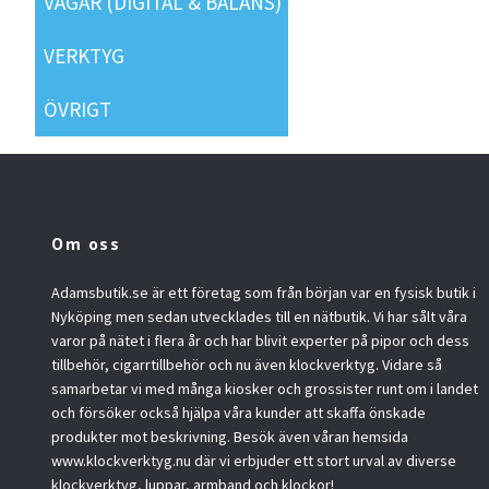
VÅGAR (DIGITAL & BALANS)
VERKTYG
ÖVRIGT
Om oss
Adamsbutik.se är ett företag som från början var en fysisk butik i
Nyköping men sedan utvecklades till en nätbutik. Vi har sålt våra
varor på nätet i flera år och har blivit experter på pipor och dess
tillbehör, cigarrtillbehör och nu även klockverktyg. Vidare så
samarbetar vi med många kiosker och grossister runt om i landet
och försöker också hjälpa våra kunder att skaffa önskade
produkter mot beskrivning. Besök även våran hemsida
www.klockverktyg.nu där vi erbjuder ett stort urval av diverse
klockverktyg, luppar, armband och klockor!