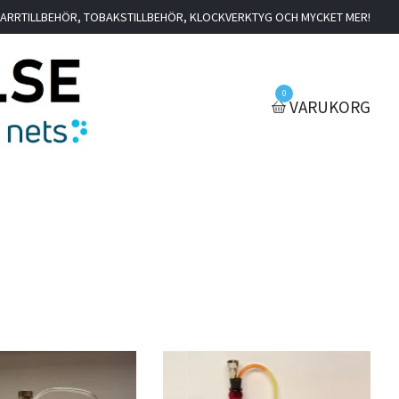
IGARRTILLBEHÖR, TOBAKSTILLBEHÖR, KLOCKVERKTYG OCH MYCKET MER!
0
VARUKORG