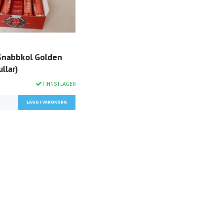
Snabbkol Golden
ullar)
FINNS I LAGER