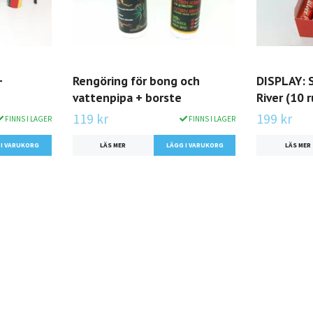
+
Rengöring för bong och
DISPLAY: 
vattenpipa + borste
River (10 r
119 kr
199 kr
FINNS I LAGER
FINNS I LAGER
 I VARUKORG
LÄS MER
LÄGG I VARUKORG
LÄS MER