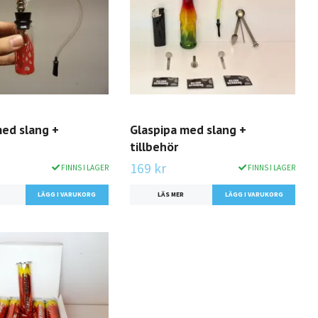
med slang +
Glaspipa med slang +
tillbehör
169 kr
FINNS I LAGER
FINNS I LAGER
LÄGG I VARUKORG
LÄS MER
LÄGG I VARUKORG