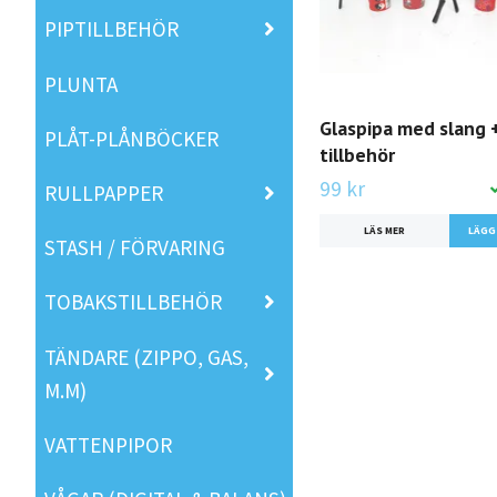
PIPTILLBEHÖR
PLUNTA
Glaspipa med slang 
PLÅT-PLÅNBÖCKER
tillbehör
99 kr
RULLPAPPER
LÄS MER
LÄGG
STASH / FÖRVARING
TOBAKSTILLBEHÖR
TÄNDARE (ZIPPO, GAS,
M.M)
VATTENPIPOR