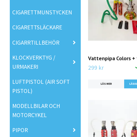
CIGARETTMUNSTYCKEN
CIGARETTSLÄCKARE
CIGARRTILLBEHÖR
KLOCKVERKTYG /
Vattenpipa Colors + 
URMAKERI
299 kr
LUFTPISTOL (AIR SOFT
LÄS MER
PISTOL)
MODELLBILAR OCH
MOTORCYKEL
PIPOR