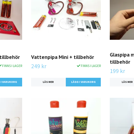
Glaspipa 
tillbehör
Vattenpipa Mini + tillbehör
tillbehör
249 kr
FINNS I LAGER
FINNS I LAGER
199 kr
LÄS MER
LÄGG I VARUKORG
LÄS MER