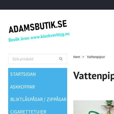
Hem
Vattenpipor
Vattenpi
STARTSIDAN
ASKKOPPAR
BLIXTLÅSPÅSAR / ZIPPÅSAR
CIGARETTETUIER