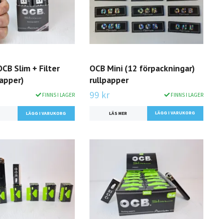
CB Slim + Filter
OCB Mini (12 förpackningar)
apper)
rullpapper
99 kr
FINNS I LAGER
FINNS I LAGER
LÄGG I VARUKORG
LÄS MER