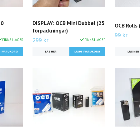
50
DISPLAY: OCB Mini Dubbel (25
OCB Rolls (
förpackningar)
99 kr
299 kr
FINNS I LAGER
FINNS I LAGER
LÄS MER
LÄS MER