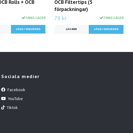
OCB Rolls + OCB
OCB Filtertips (5
förpackningar)
79 kr
FINNS I LAGER
FINNS I LAGER
LÄS MER
LÄGG I VARUKORG
Sociala medier
Facebook
YouTube
Tiktok