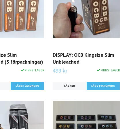
ize Slim
DISPLAY: OCB Kingsize Slim
d (5 förpackningar)
Unbleached
499 kr
FINNS I LAGER
FINNS I LAGER
LÄS MER