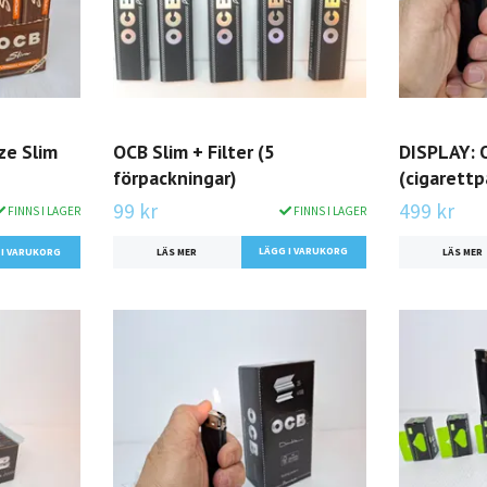
ze Slim
OCB Slim + Filter (5
DISPLAY: O
förpackningar)
(cigarettp
99 kr
499 kr
FINNS I LAGER
FINNS I LAGER
 I VARUKORG
LÄS MER
LÄS MER