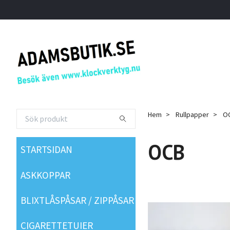
Hem
Rullpapper
O
OCB
STARTSIDAN
ASKKOPPAR
BLIXTLÅSPÅSAR / ZIPPÅSAR
CIGARETTETUIER