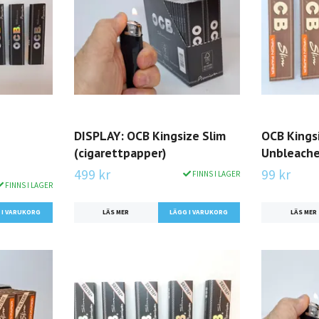
DISPLAY: OCB Kingsize Slim
OCB Kings
(cigarettpapper)
Unbleache
499 kr
99 kr
FINNS I LAGER
FINNS I LAGER
LÄS MER
LÄS MER