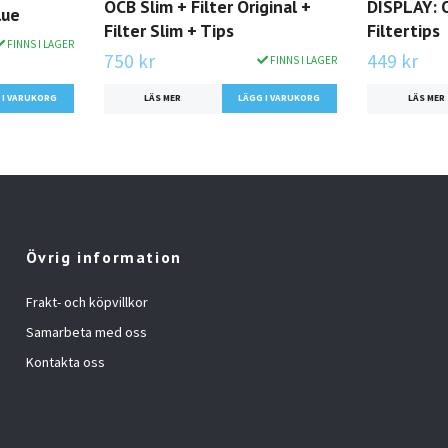
OCB Slim + Filter Original +
DISPLAY: 
lue
Filter Slim + Tips
Filtertips
FINNS I LAGER
750 kr
449 kr
FINNS I LAGER
LÄS MER
LÄS MER
Övrig information
Frakt- och köpvillkor
Samarbeta med oss
Kontakta oss