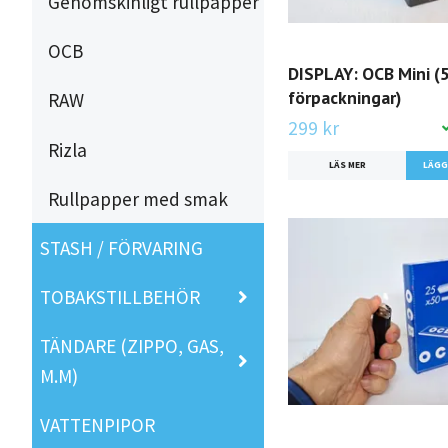
Genomskinligt rullpapper
OCB
DISPLAY: OCB Mini (
förpackningar)
RAW
299 kr
Rizla
LÄS MER
Rullpapper med smak
STASH / FÖRVARING
TOBAKSTILLBEHÖR
TÄNDARE (ZIPPO, GAS,
M.M)
VATTENPIPOR