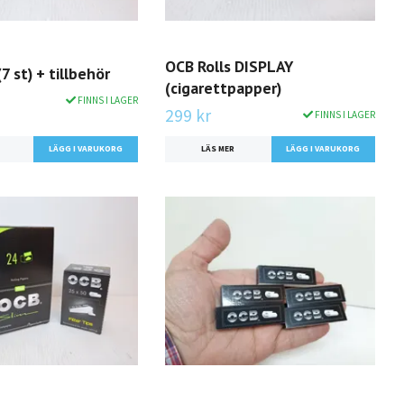
OCB Rolls DISPLAY
7 st) + tillbehör
(cigarettpapper)
FINNS I LAGER
299 kr
FINNS I LAGER
LÄS MER