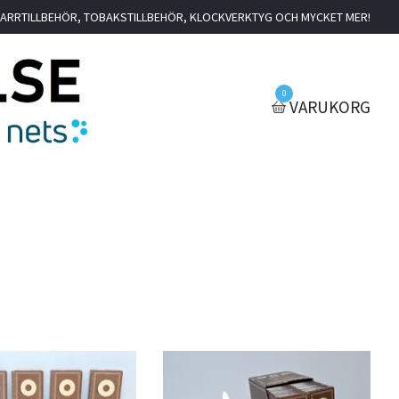
IGARRTILLBEHÖR, TOBAKSTILLBEHÖR, KLOCKVERKTYG OCH MYCKET MER!
0
VARUKORG