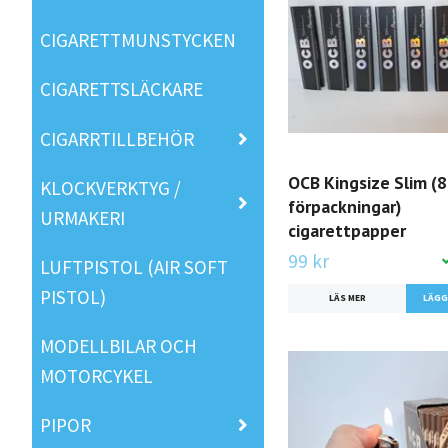
CIGARETTMUNSTYCKEN
CIGARETTSLÄCKARE
CIGARRTILLBEHÖR
OCB Kingsize Slim (8
KLOCKVERKTYG /
förpackningar)
URMAKERI
cigarettpapper
99 kr
LUFTPISTOL (AIR SOFT
PISTOL)
LÄS MER
MODELLBILAR OCH
MOTORCYKEL
PIPOR