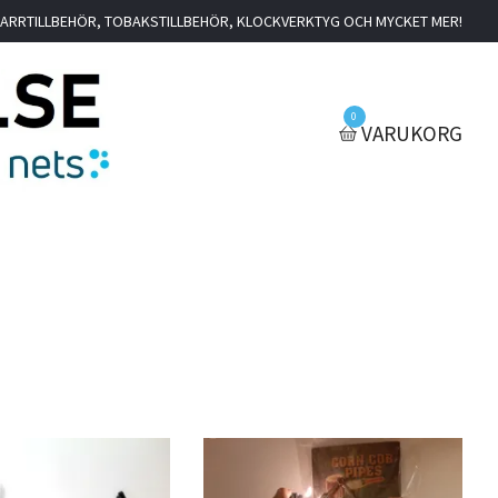
IGARRTILLBEHÖR, TOBAKSTILLBEHÖR, KLOCKVERKTYG OCH MYCKET MER!
0
VARUKORG