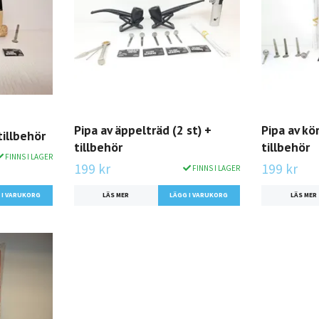
Pipa av äppelträd (2 st) +
Pipa av kö
tillbehör
tillbehör
tillbehör
FINNS I LAGER
199 kr
199 kr
FINNS I LAGER
LÄS MER
LÄS MER