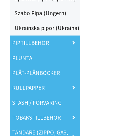
Szabo Pipa (Ungern)
Ukrainska pipor (Ukraina)
PIPTILLBEHÖR
PLUNTA
PLÅT-PLÅNBÖCKER
RULLPAPPER
STASH / FÖRVARING
TOBAKSTILLBEHÖR
TÄNDARE (ZIPPO, GAS,