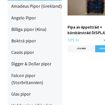
Amadeus Pipor (Grekland)
Angelo Pipor
Pipa av äppelträd +
Billiga pipor (Kina)
körsbärsträd DISPLA
599 kr
Bokträ pipor
LÄS MER
Cassis pipor
Digger & Dollar pipor
Falcon pipor
(Storbritannien)
Glas pipor