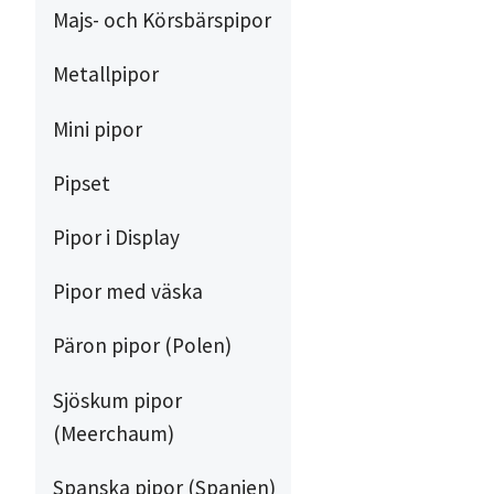
Majs- och Körsbärspipor
Metallpipor
Mini pipor
Pipset
Pipor i Display
Pipor med väska
Päron pipor (Polen)
Sjöskum pipor
(Meerchaum)
Spanska pipor (Spanien)