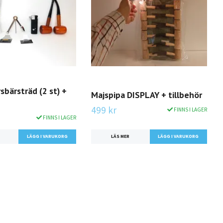
rsbärsträd (2 st) +
Majspipa DISPLAY + tillbehör
499 kr
FINNS I LAGER
FINNS I LAGER
LÄS MER