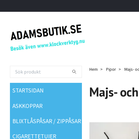
Hem
Pipor
Majs- o
Majs- och
STARTSIDAN
ASKKOPPAR
BLIXTLÅSPÅSAR / ZIPPÅSAR
CIGARETTETUIER