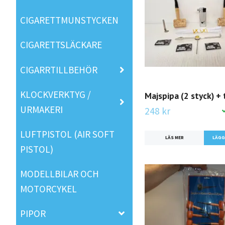
CIGARETTMUNSTYCKEN
CIGARETTSLÄCKARE
CIGARRTILLBEHÖR
KLOCKVERKTYG /
Majspipa (2 styck) + 
URMAKERI
248 kr
LUFTPISTOL (AIR SOFT
LÄS MER
PISTOL)
MODELLBILAR OCH
MOTORCYKEL
PIPOR