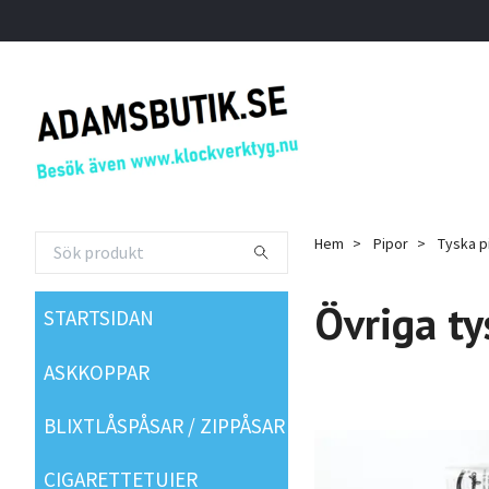
Hem
Pipor
Tyska p
Övriga ty
STARTSIDAN
ASKKOPPAR
BLIXTLÅSPÅSAR / ZIPPÅSAR
CIGARETTETUIER