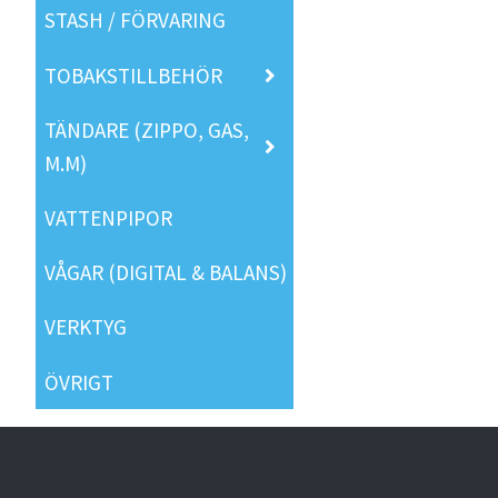
STASH / FÖRVARING
TOBAKSTILLBEHÖR
TÄNDARE (ZIPPO, GAS,
M.M)
VATTENPIPOR
VÅGAR (DIGITAL & BALANS)
VERKTYG
ÖVRIGT