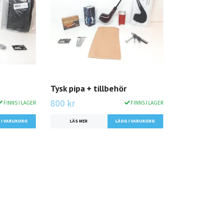
Tysk pipa + tillbehör
800 kr
FINNS I LAGER
FINNS I LAGER
LÄS MER