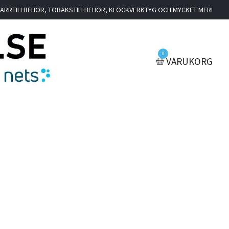
IGARRTILLBEHÖR, TOBAKSTILLBEHÖR, KLOCKVERKTYG OCH MYCKET MER!
0
VARUKORG