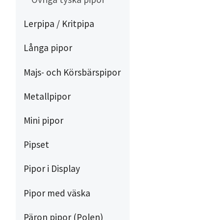
Lerpipa / Kritpipa
Långa pipor
Majs- och Körsbärspipor
Metallpipor
Mini pipor
Pipset
Pipor i Display
Pipor med väska
Päron pipor (Polen)