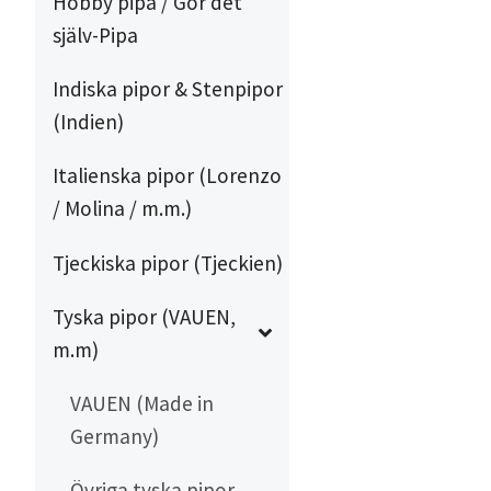
Hobby pipa / Gör det
själv-Pipa
Indiska pipor & Stenpipor
(Indien)
Italienska pipor (Lorenzo
/ Molina / m.m.)
Tjeckiska pipor (Tjeckien)
Tyska pipor (VAUEN,
m.m)
VAUEN (Made in
Germany)
Övriga tyska pipor