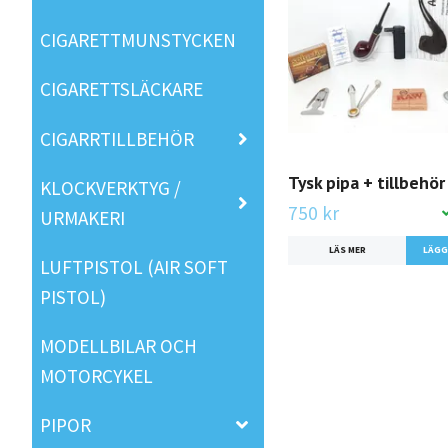
CIGARETTMUNSTYCKEN
CIGARETTSLÄCKARE
CIGARRTILLBEHÖR
Tysk pipa + tillbehör
KLOCKVERKTYG /
750 kr
URMAKERI
LÄS MER
LUFTPISTOL (AIR SOFT
PISTOL)
MODELLBILAR OCH
MOTORCYKEL
PIPOR