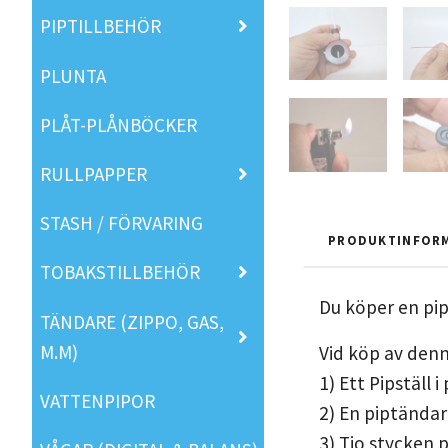
PIPTILLBEHÖR
PLUNTA
PLÅT-PLÅNBÖCKER
RULLPAPPER
STASH / FÖRVARING
PRODUKTINFOR
TOBAKSTILLBEHÖR
Du köper en pip
TÄNDARE (ZIPPO, GAS,
M.M)
Vid köp av denna
1) Ett Pipställ i
VATTENPIPOR
2) En piptändar
3) Tio stycken 