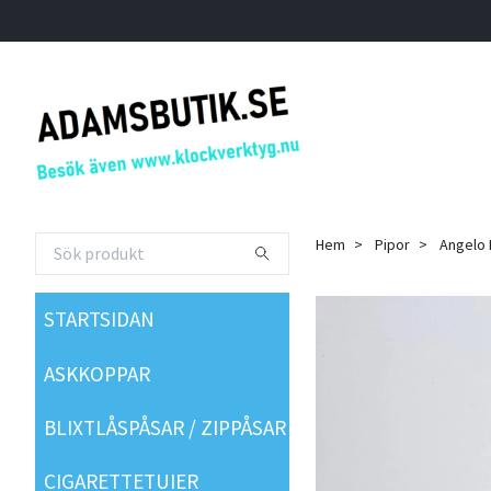
Hem
Pipor
Angelo 
STARTSIDAN
ASKKOPPAR
BLIXTLÅSPÅSAR / ZIPPÅSAR
CIGARETTETUIER