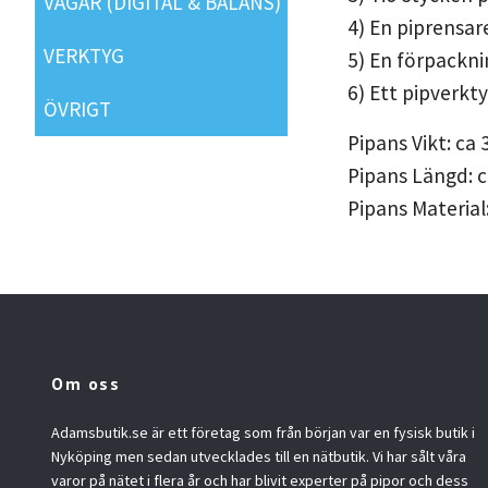
VÅGAR (DIGITAL & BALANS)
4) En piprensare
VERKTYG
5) En förpackni
6) Ett pipverkty
ÖVRIGT
Pipans Vikt: ca
Pipans Längd: 
Pipans Material:
Om oss
Adamsbutik.se är ett företag som från början var en fysisk butik i
Nyköping men sedan utvecklades till en nätbutik. Vi har sålt våra
varor på nätet i flera år och har blivit experter på pipor och dess