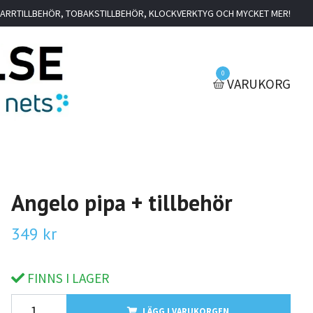
IGARRTILLBEHÖR, TOBAKSTILLBEHÖR, KLOCKVERKTYG OCH MYCKET MER!
0
VARUKORG
Angelo pipa + tillbehör
349 kr
FINNS I LAGER
LÄGG I VARUKORGEN