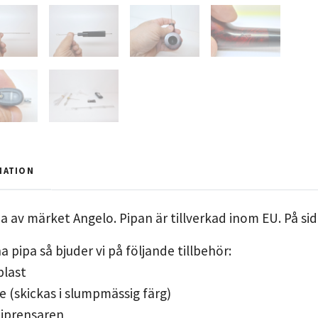
MATION
a av märket Angelo. Pipan är tillverkad inom EU. På si
 pipa så bjuder vi på följande tillbehör:
 plast
e (skickas i slumpmässig färg)
piprensaren