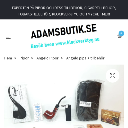
EXPERTEN PÅ PIPOR OCH DESS TILLBEHÖR, CIGARRTILLBEHÖR,
TOBAKSTILLBEHÖR, KLOCKVERKTYG OCH MYCKET MER!
0
Hem
Pipor
Angelo Pipor
Angelo pipa + tillbehör