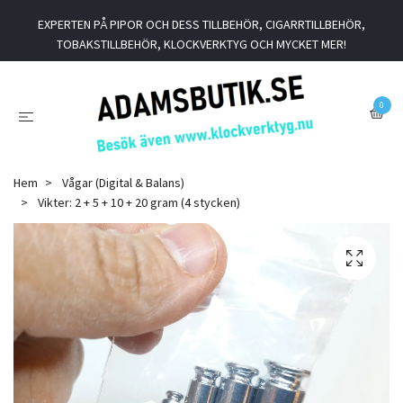
EXPERTEN PÅ PIPOR OCH DESS TILLBEHÖR, CIGARRTILLBEHÖR,
TOBAKSTILLBEHÖR, KLOCKVERKTYG OCH MYCKET MER!
0
Hem
Vågar (Digital & Balans)
Vikter: 2 + 5 + 10 + 20 gram (4 stycken)