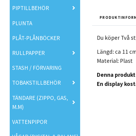
PIPTILLBEHÖR
PRODUKTINFOR
PLUNTA
Du köper Två st
PLÅT-PLÅNBÖCKER
Längd: ca 11 c
RULLPAPPER
Material: Plast
STASH / FÖRVARING
Denna produkt 
TOBAKSTILLBEHÖR
En display kost
TÄNDARE (ZIPPO, GAS,
M.M)
VATTENPIPOR