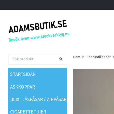
Hem
Tobakstillbehör
STARTSIDAN
ASKKOPPAR
BLIXTLÅSPÅSAR / ZIPPÅSAR
CIGARETTETUIER