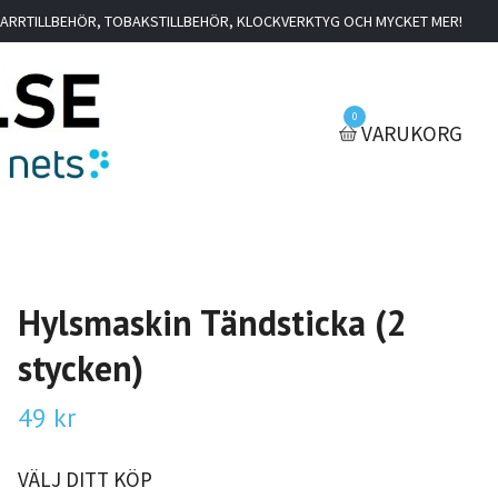
IGARRTILLBEHÖR, TOBAKSTILLBEHÖR, KLOCKVERKTYG OCH MYCKET MER!
0
VARUKORG
Hylsmaskin Tändsticka (2
stycken)
49 kr
VÄLJ DITT KÖP