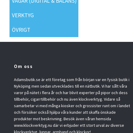
VÅGAR (DIGITAL & BALANS)
VERKTYG
ÖVRIGT
Om oss
Adamsbutik.se är ett företag som från början var en fysisk butik i
Nyköping men sedan utvecklades till en nätbutik. Vi har sålt våra
varor på nätet i flera år och har blivit experter på pipor och dess
tillbehör, cigarrtillbehör och nu även klockverktyg. Vidare så
samarbetar vi med många kiosker och grossister runt om i landet
och försöker också hjälpa våra kunder att skaffa önskade
produkter mot beskrivning. Besök även våran hemsida
www.klockverktyg.nu där vi erbjuder ett stort urval av diverse
klockverktyg, luppar, armband och klockor!