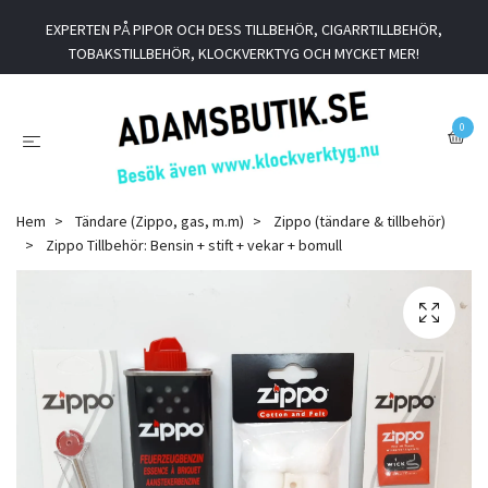
EXPERTEN PÅ PIPOR OCH DESS TILLBEHÖR, CIGARRTILLBEHÖR,
TOBAKSTILLBEHÖR, KLOCKVERKTYG OCH MYCKET MER!
0
Hem
Tändare (Zippo, gas, m.m)
Zippo (tändare & tillbehör)
Zippo Tillbehör: Bensin + stift + vekar + bomull