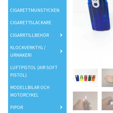
CIGARETTMUNSTYCKEN
CIGARETTSLÄCKARE
CIGARRTILLBEHÖR
KLOCKVERKTYG /
URMAKERI
LUFTPISTOL (AIR SOFT
PISTOL)
MODELLBILAR OCH
MOTORCYKEL
PIPOR