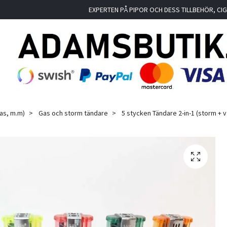
EXPERTEN PÅ PIPOR OCH DESS TILLBEHÖR, C
as, m.m)
Gas och storm tändare
5 stycken Tändare 2-in-1 (storm + v