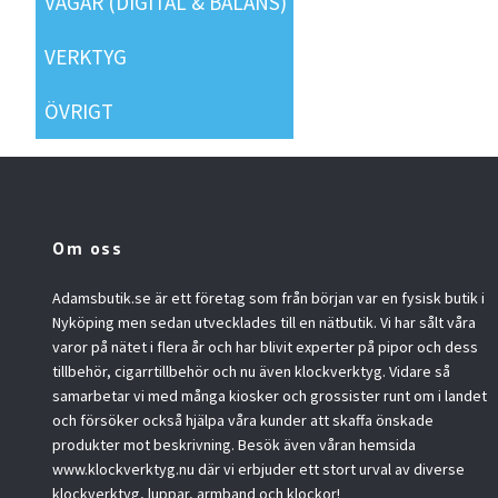
VÅGAR (DIGITAL & BALANS)
VERKTYG
ÖVRIGT
Om oss
Adamsbutik.se är ett företag som från början var en fysisk butik i
Nyköping men sedan utvecklades till en nätbutik. Vi har sålt våra
varor på nätet i flera år och har blivit experter på pipor och dess
tillbehör, cigarrtillbehör och nu även klockverktyg. Vidare så
samarbetar vi med många kiosker och grossister runt om i landet
och försöker också hjälpa våra kunder att skaffa önskade
produkter mot beskrivning. Besök även våran hemsida
www.klockverktyg.nu där vi erbjuder ett stort urval av diverse
klockverktyg, luppar, armband och klockor!