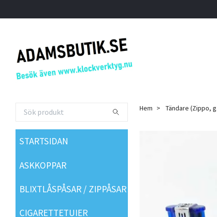
Hem
Tändare (Zippo, g
STARTSIDAN
ASKKOPPAR
BLIXTLÅSPÅSAR / ZIPPÅSAR
CIGARETTETUIER