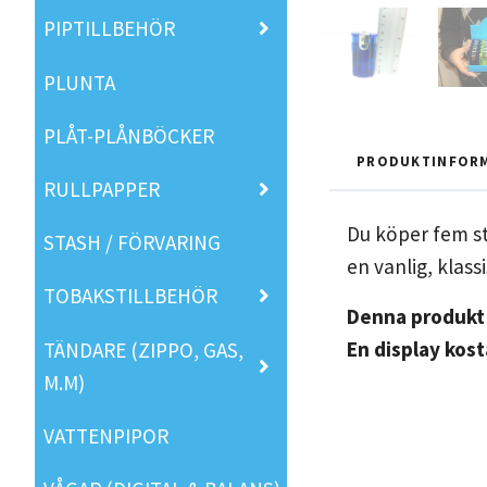
PIPTILLBEHÖR
PLUNTA
PLÅT-PLÅNBÖCKER
PRODUKTINFOR
RULLPAPPER
Du köper fem s
STASH / FÖRVARING
en vanlig, klassi
TOBAKSTILLBEHÖR
Denna produkt 
En display kost
TÄNDARE (ZIPPO, GAS,
M.M)
VATTENPIPOR