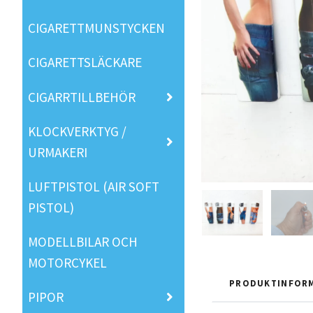
CIGARETTMUNSTYCKEN
CIGARETTSLÄCKARE
CIGARRTILLBEHÖR
KLOCKVERKTYG /
URMAKERI
LUFTPISTOL (AIR SOFT
PISTOL)
MODELLBILAR OCH
MOTORCYKEL
PRODUKTINFOR
PIPOR