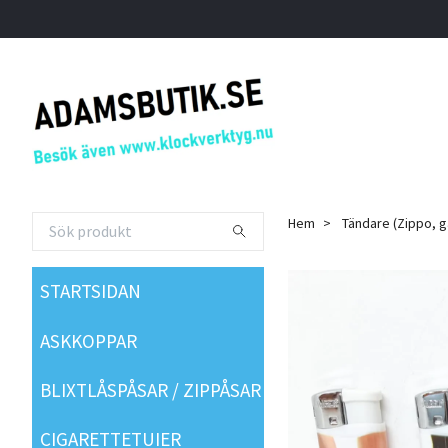
Hem
Tändare (Zippo, g
STARTSIDAN
ASKKOPPAR
BLIXTLÅSPÅSAR / ZIPPÅSAR
CIGARETTETUIER