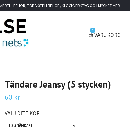
IGARRTILLBEHÖR, TOBAKSTILLBEHÖR, KLOCKVERKTYG OCH MYCKET MER!
0
VARUKORG
Tändare Jeansy (5 stycken)
60 kr
VÄLJ DITT KÖP
1 X 5 TÄNDARE