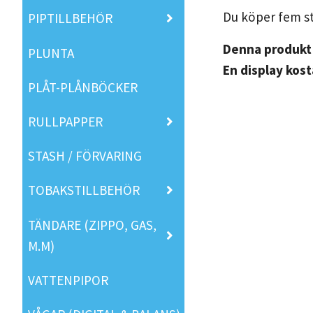
Du köper fem s
PIPTILLBEHÖR
Denna produkt 
PLUNTA
En display kost
PLÅT-PLÅNBÖCKER
RULLPAPPER
STASH / FÖRVARING
TOBAKSTILLBEHÖR
TÄNDARE (ZIPPO, GAS,
M.M)
VATTENPIPOR