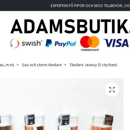
EXPERTEN PÅ PIPOR OCH DESS TILLBEHÖR, C
as, m.m)
Gas och storm tändare
Tändare Jeansy (5 stycken)