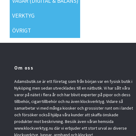
VÅGAR (DIGITAL & BALANS)
VERKTYG
ÖVRIGT
Om oss
Adamsbutik.se är ett företag som från början var en fysisk butik i
Nyköping men sedan utvecklades till en nätbutik. Vi har sålt våra
varor på nätet i flera år och har blivit experter på pipor och dess
tillbehör, cigarrtillbehör och nu även klockverktyg. Vidare så
samarbetar vi med många kiosker och grossister runt om i landet
och försöker också hjälpa våra kunder att skaffa önskade
produkter mot beskrivning. Besök även våran hemsida
www.klockverktyg.nu där vi erbjuder ett stort urval av diverse
klockverktyg, luppar, armband och klockor!