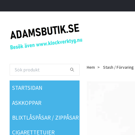
Hem
Stash / Förvaring
STARTSIDAN
ASKKOPPAR
BLIXTLÅSPÅSAR / ZIPPÅSAR
CIGARETTETUIER