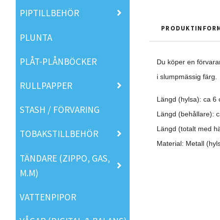
PIPTILLBEHÖR
PRODUKTINFOR
PLUNTA
PLÅT-PLÅNBÖCKER
Du köper en förvarare
i slumpmässig färg.
RULLPAPPER
Längd (hylsa): ca 6
STASH / FÖRVARING
Längd (behållare): 
Längd (totalt med h
TOBAKSTILLBEHÖR
Material: Metall (hyl
TÄNDARE (ZIPPO, GAS,
M.M)
VATTENPIPOR