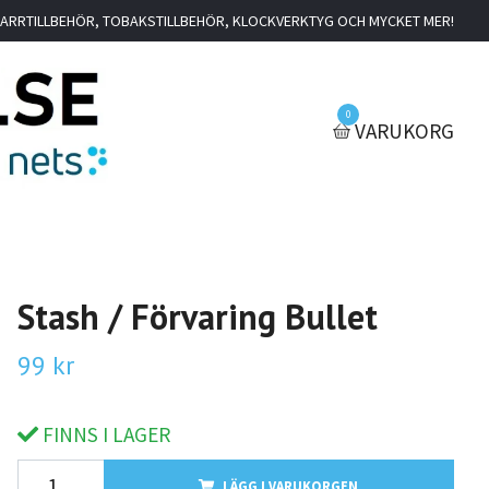
IGARRTILLBEHÖR, TOBAKSTILLBEHÖR, KLOCKVERKTYG OCH MYCKET MER!
0
VARUKORG
Stash / Förvaring Bullet
99 kr
FINNS I LAGER
LÄGG I VARUKORGEN