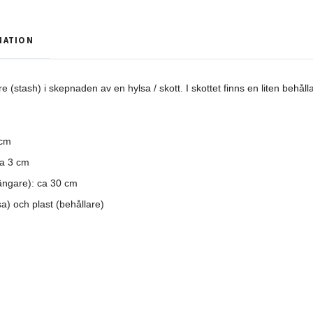
MATION
 (stash) i skepnaden av en hylsa / skott. I skottet finns en liten behålla
 cm
ca 3 cm
ängare): ca 30 cm
sa) och plast (behållare)