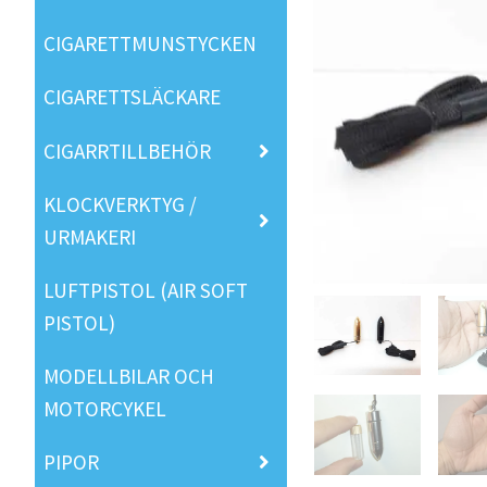
CIGARETTMUNSTYCKEN
CIGARETTSLÄCKARE
CIGARRTILLBEHÖR
KLOCKVERKTYG /
URMAKERI
LUFTPISTOL (AIR SOFT
PISTOL)
MODELLBILAR OCH
MOTORCYKEL
PIPOR