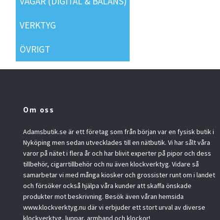
VÅGAR (DIGITAL & BALANS)
VERKTYG
ÖVRIGT
Om oss
Adamsbutik.se är ett företag som från början var en fysisk butik i
Nyköping men sedan utvecklades till en nätbutik. Vi har sålt våra
varor på nätet i flera år och har blivit experter på pipor och dess
tillbehör, cigarrtillbehör och nu även klockverktyg. Vidare så
samarbetar vi med många kiosker och grossister runt om i landet
och försöker också hjälpa våra kunder att skaffa önskade
produkter mot beskrivning. Besök även våran hemsida
www.klockverktyg.nu där vi erbjuder ett stort urval av diverse
klockverktyg, luppar, armband och klockor!