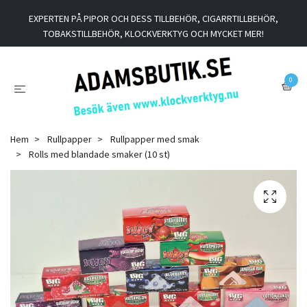
EXPERTEN PÅ PIPOR OCH DESS TILLBEHÖR, CIGARRTILLBEHÖR,
TOBAKSTILLBEHÖR, KLOCKVERKTYG OCH MYCKET MER!
0
Hem
Rullpapper
Rullpapper med smak
Rolls med blandade smaker (10 st)