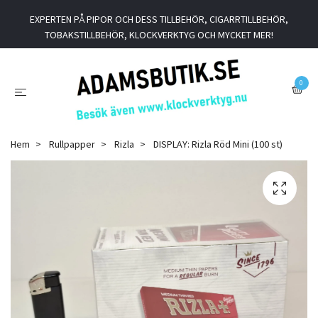
EXPERTEN PÅ PIPOR OCH DESS TILLBEHÖR, CIGARRTILLBEHÖR,
TOBAKSTILLBEHÖR, KLOCKVERKTYG OCH MYCKET MER!
0
Hem
Rullpapper
Rizla
DISPLAY: Rizla Röd Mini (100 st)