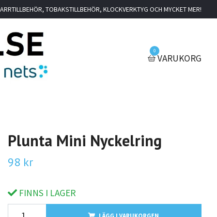
IGARRTILLBEHÖR, TOBAKSTILLBEHÖR, KLOCKVERKTYG OCH MYCKET MER!
0
VARUKORG
Plunta Mini Nyckelring
98 kr
FINNS I LAGER
LÄGG I VARUKORGEN