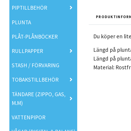
PIPTILLBEHÖR
PRODUKTINFOR
PLUNTA
Du köper en lit
PLÅT-PLÅNBÖCKER
Längd på plunt
RULLPAPPER
Längd på plunt
STASH / FÖRVARING
Material: Rostfr
TOBAKSTILLBEHÖR
TÄNDARE (ZIPPO, GAS,
M.M)
VATTENPIPOR