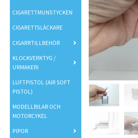
CIGARETTMUNSTYCKEN
CIGARETTSLÄCKARE
CIGARRTILLBEHÖR
KLOCKVERKTYG /
URMAKERI
LUFTPISTOL (AIR SOFT
PISTOL)
MODELLBILAR OCH
MOTORCYKEL
PIPOR