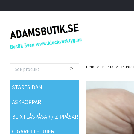
Hem
Plunta
Plunta 
STARTSIDAN
ASKKOPPAR
BLIXTLÅSPÅSAR / ZIPPÅSAR
CIGARETTETUIER