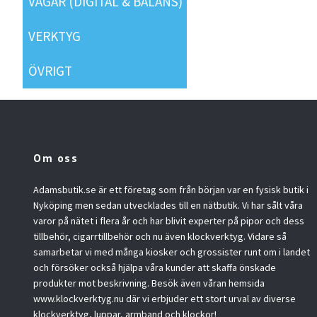
VÅGAR (DIGITAL & BALANS)
VERKTYG
ÖVRIGT
Om oss
Adamsbutik.se är ett företag som från början var en fysisk butik i
Nyköping men sedan utvecklades till en nätbutik. Vi har sålt våra
varor på nätet i flera år och har blivit experter på pipor och dess
tillbehör, cigarrtillbehör och nu även klockverktyg. Vidare så
samarbetar vi med många kiosker och grossister runt om i landet
och försöker också hjälpa våra kunder att skaffa önskade
produkter mot beskrivning. Besök även våran hemsida
www.klockverktyg.nu där vi erbjuder ett stort urval av diverse
klockverktyg, luppar, armband och klockor!