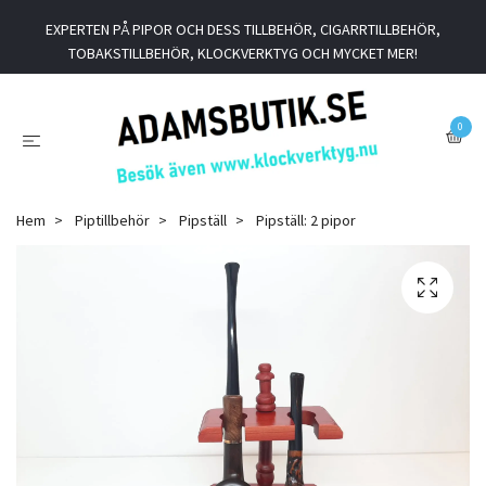
EXPERTEN PÅ PIPOR OCH DESS TILLBEHÖR, CIGARRTILLBEHÖR,
TOBAKSTILLBEHÖR, KLOCKVERKTYG OCH MYCKET MER!
0
Hem
Piptillbehör
Pipställ
Pipställ: 2 pipor