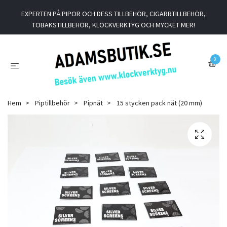
EXPERTEN PÅ PIPOR OCH DESS TILLBEHÖR, CIGARRTILLBEHÖR,
TOBAKSTILLBEHÖR, KLOCKVERKTYG OCH MYCKET MER!
0
Hem
Piptillbehör
Pipnät
15 stycken pack nät (20 mm)