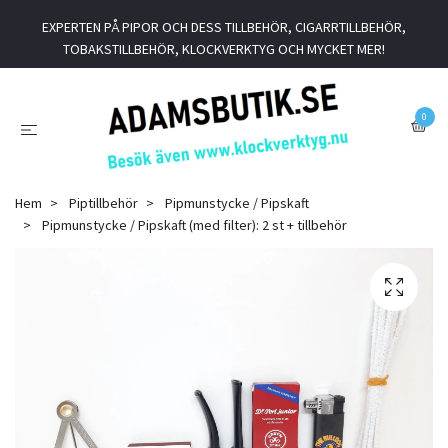
EXPERTEN PÅ PIPOR OCH DESS TILLBEHÖR, CIGARRTILLBEHÖR,
TOBAKSTILLBEHÖR, KLOCKVERKTYG OCH MYCKET MER!
0
Hem
Piptillbehör
Pipmunstycke / Pipskaft
Pipmunstycke / Pipskaft (med filter): 2 st + tillbehör