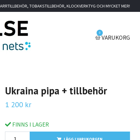
IGARRTILLBEHÖR, TOBAKSTILLBEHÖR, KLOCKVERKTYG OCH MYCKET MER!
0
VARUKORG
Ukraina pipa + tillbehör
1 200 kr
FINNS I LAGER
LÄGG I VARUKORGEN