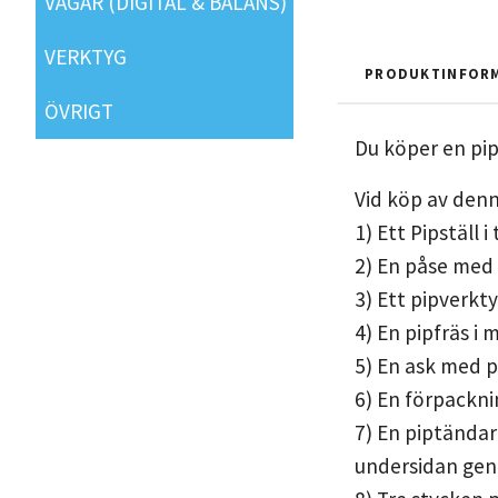
VÅGAR (DIGITAL & BALANS)
VERKTYG
PRODUKTINFOR
ÖVRIGT
Du köper en pipa
Vid köp av denna
1) Ett Pipställ i
2) En påse med
3) Ett pipverkty
4) En pipfräs i 
5) En ask med p
6) En förpackni
7) En piptändar
undersidan geno