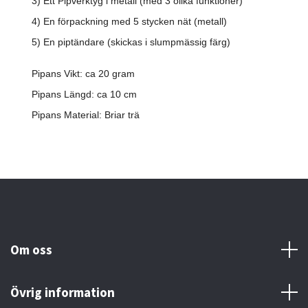
3) Ett Pipverktyg i metall (med 3 olika funktioner)
4) En förpackning med 5 stycken nät (metall)
5) En piptändare (skickas i slumpmässig färg)
Pipans Vikt: ca 20 gram
Pipans Längd: ca 10 cm
Pipans Material: Briar trä
Om oss
Övrig information