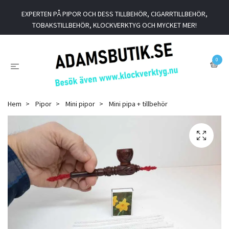
EXPERTEN PÅ PIPOR OCH DESS TILLBEHÖR, CIGARRTILLBEHÖR,
TOBAKSTILLBEHÖR, KLOCKVERKTYG OCH MYCKET MER!
0
Hem
Pipor
Mini pipor
Mini pipa + tillbehör