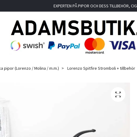
EXPERTEN PÅ PIPOR OCH DESS TILLBEHÖR, C
ka pipor (Lorenzo / Molina / m.m.)
Lorenzo Spitfire Stromboli + tillbehör