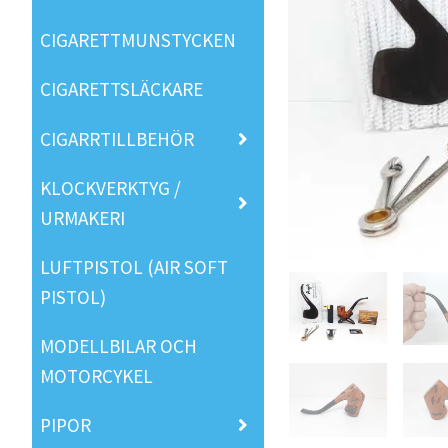
CIGARETTMUNSTYCKEN
CIGARETTSLÄCKARE
CIGARRTILLBEHÖR
KLOCKVERKTYG /
URMAKERI
LUFTPISTOL (AIR SOFT
PISTOL)
MODELLBILAR OCH
MOTORCYKEL
PIPOR