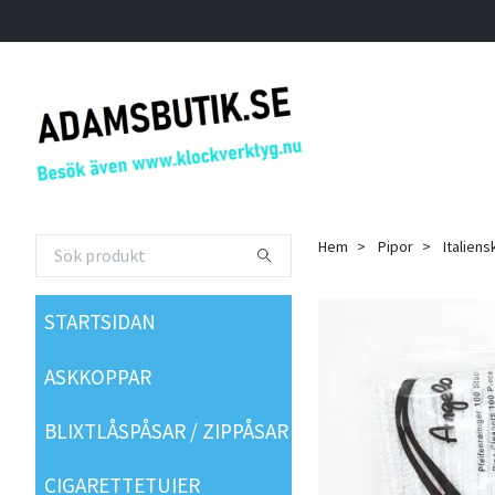
Hem
Pipor
Italiens
STARTSIDAN
ASKKOPPAR
BLIXTLÅSPÅSAR / ZIPPÅSAR
CIGARETTETUIER