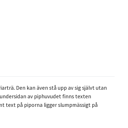
iarträ. Den kan även stå upp av sig självt utan
n/undersidan av piphuvudet finns texten
mt text på piporna ligger slumpmässigt på