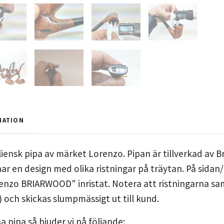
MATION
iensk pipa av märket Lorenzo. Pipan är tillverkad av Br
 har en design med olika ristningar på träytan. På sida
renzo BRIARWOOD" inristat. Notera att ristningarna sa
) och skickas slumpmässigt ut till kund.
a pipa så bjuder vi på följande: