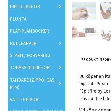
PIPTILLBEHÖR
PLUNTA
PLÅT-PLÅNBÖCKER
RULLPAPPER
STASH / FÖRVARING
PRODUKTINFOR
TOBAKSTILLBEHÖR
Du köper en ital
TÄNDARE (ZIPPO, GAS,
pipställ. Pipan
M.M)
"Spitfire by Lo
träytan (se bild
VATTENPIPOR
Vid köp av denn