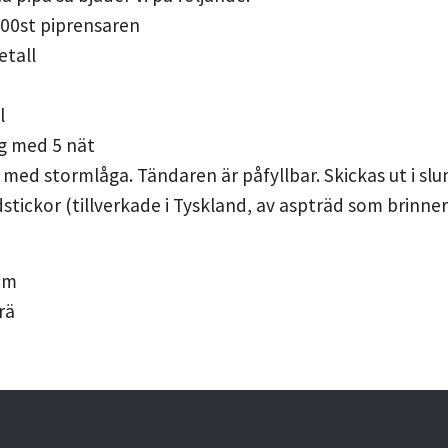
100st piprensaren
etall
l
ng med 5 nät
 med stormlåga. Tändaren är påfyllbar. Skickas ut i sl
dstickor (tillverkade i Tyskland, av aspträd som brinner
m
cm
rä