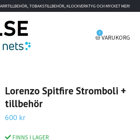
IGARRTILLBEHÖR, TOBAKSTILLBEHÖR, KLOCKVERKTYG OCH MYCKET MER!
0
VARUKORG
Lorenzo Spitfire Stromboli +
tillbehör
600 kr
FINNS I LAGER