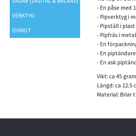
VÅGAR (DIGITAL & BALANS)
- En påse med 
VERKTYG
- Pipverktyg i m
- Pipställ i plast
ÖVRIGT
- Pipfräs i metal
- En förpackni
- En piptändare
- En ask piptän
Vikt: ca 45 gra
Längd: ca 12.5 
Material: Briar t