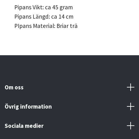
Pipans Vikt: ca 45 gram
Pipans Längd: ca 14 cm
PIpans Material: Briar trä
Om oss
Övrig information
Sociala medier