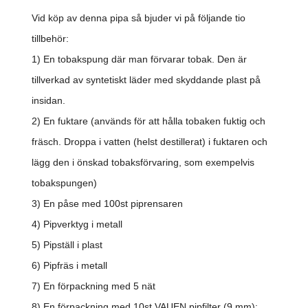
Vid köp av denna pipa så bjuder vi på följande tio
tillbehör:
1) En tobakspung där man förvarar tobak. Den är
tillverkad av syntetiskt läder med skyddande plast på
insidan.
2) En fuktare (används för att hålla tobaken fuktig och
fräsch. Droppa i vatten (helst destillerat) i fuktaren och
lägg den i önskad tobaksförvaring, som exempelvis
tobakspungen)
3) En påse med 100st piprensaren
4) Pipverktyg i metall
5) Pipställ i plast
6) Pipfräs i metall
7) En förpackning med 5 nät
8) En förpackning med 10st VAUEN pipfilter (9 mm):