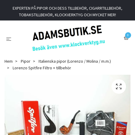
EXPERTEN PÅ PIPOR OCH DESS TILLBEHÖR, CIGARRTILLBEHÖR,
TOBAKSTILLBEHÖR, KLOCKVERKTYG OCH MYCKET MER!
0
Hem
Pipor
Italienska pipor (Lorenzo / Molina / m.m.)
Lorenzo Spitfire Filtro + tillbehör