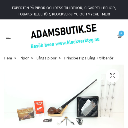
EXPERTEN PÅ PIPOR OCH DESS TILLBEHÖR, CIGARRTILLBEHÖR,
TOBAKSTILLBEHÖR, KLOCKVERKTYG OCH MYCKET MER!
0
Hem
Pipor
Långa pipor
Principe Pipa Lång + tillbehör