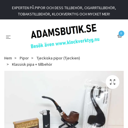
EXPERTEN PÅ PIPOR OCH DESS TILLBEHÖR, CIGARRTILLBEHÖR,
TOBAKSTILLBEHÖR, KLOCKVERKTYG OCH MYCKET MER!
0
Hem
Pipor
Tjeckiska pipor (Tjeckien)
Klassisk pipa + tillbehör