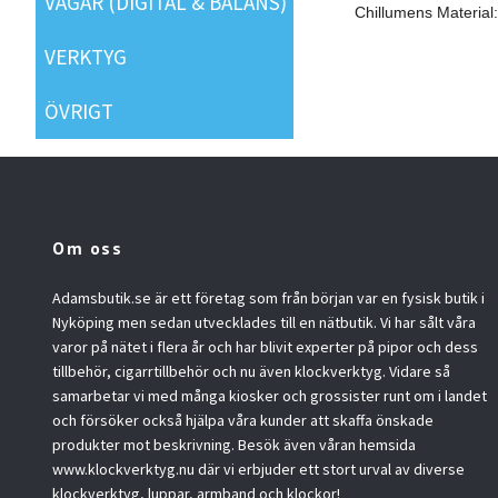
VÅGAR (DIGITAL & BALANS)
Chillumens Material:
VERKTYG
ÖVRIGT
Om oss
Adamsbutik.se är ett företag som från början var en fysisk butik i
Nyköping men sedan utvecklades till en nätbutik. Vi har sålt våra
varor på nätet i flera år och har blivit experter på pipor och dess
tillbehör, cigarrtillbehör och nu även klockverktyg. Vidare så
samarbetar vi med många kiosker och grossister runt om i landet
och försöker också hjälpa våra kunder att skaffa önskade
produkter mot beskrivning. Besök även våran hemsida
www.klockverktyg.nu där vi erbjuder ett stort urval av diverse
klockverktyg, luppar, armband och klockor!