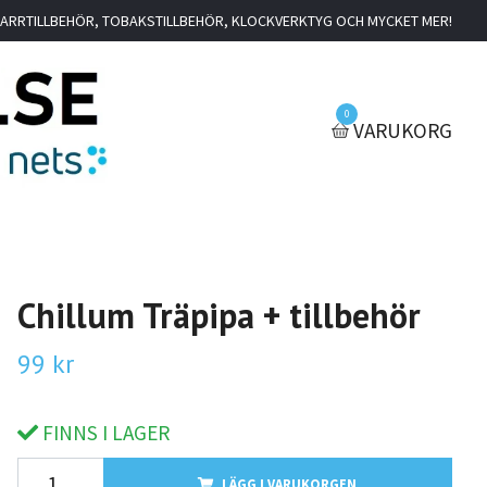
IGARRTILLBEHÖR, TOBAKSTILLBEHÖR, KLOCKVERKTYG OCH MYCKET MER!
0
VARUKORG
Chillum Träpipa + tillbehör
99 kr
FINNS I LAGER
LÄGG I VARUKORGEN