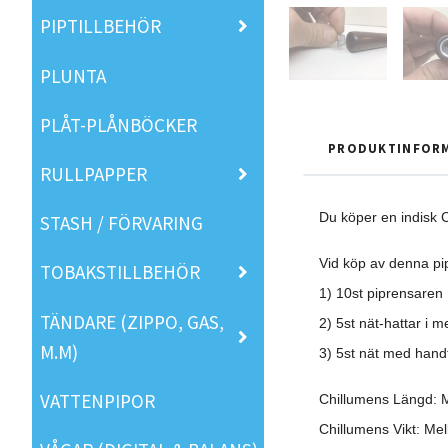
PIPTILLBEHÖR
PLUNTA
PLÅT-PLÅNBÖCKER
PRODUKTINFOR
RULLPAPPER
Du köper en indisk C
STASH / FÖRVARING
Vid köp av denna pip
TOBAKSTILLBEHÖR
1) 10st piprensaren
TÄNDARE (ZIPPO, GAS,
2) 5st nät-hattar i me
M.M)
3) 5st nät med handt
VATTENPIPOR
Chillumens Längd: M
Chillumens Vikt: Me