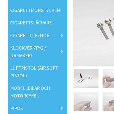
CIGARETTMUNSTYCKEN
CIGARETTSLÄCKARE
CIGARRTILLBEHÖR
KLOCKVERKTYG /
URMAKERI
LUFTPISTOL (AIR SOFT
PISTOL)
MODELLBILAR OCH
MOTORCYKEL
PIPOR