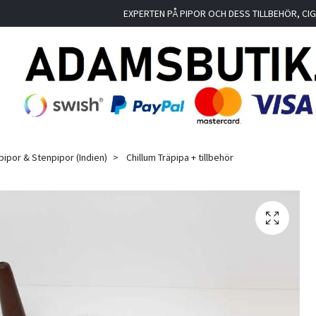
EXPERTEN PÅ PIPOR OCH DESS TILLBEHÖR, C
pipor & Stenpipor (Indien)
Chillum Träpipa + tillbehör