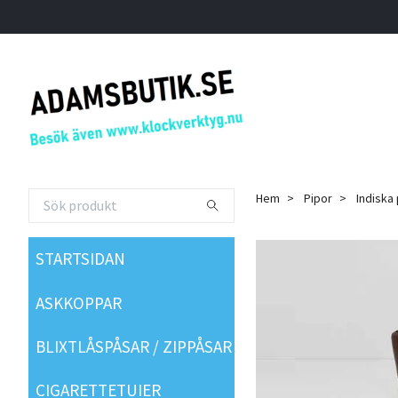
Hem
Pipor
Indiska 
STARTSIDAN
ASKKOPPAR
BLIXTLÅSPÅSAR / ZIPPÅSAR
CIGARETTETUIER