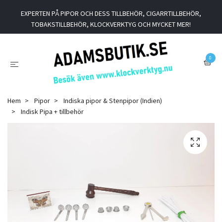
EXPERTEN PÅ PIPOR OCH DESS TILLBEHÖR, CIGARRTILLBEHÖR,
TOBAKSTILLBEHÖR, KLOCKVERKTYG OCH MYCKET MER!
0
Hem
Pipor
Indiska pipor & Stenpipor (Indien)
Indisk Pipa + tillbehör