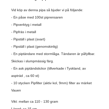
Vid köp av denna pipa så bjuder vi på följande:
- En påse med 100st piprensaren
- Pipverktyg i metall
- Pipfräs i metall
- Pipställ i plast (svart)
- Pipställ i plast (genomskinlig)
- En piptändare med stormlåga. Tändaren är påfyllbar.
Skickas i slumpmässig färg.
- En ask piptändstickor (tillverkade i Tyskland, av
aspträd , ca 60 st)
- 10 stycken Pipfilter (aktiv kol, 9mm) filter av märket
Vauen
Vikt: mellan ca 110 - 130 gram
Längd: ca 15 cm