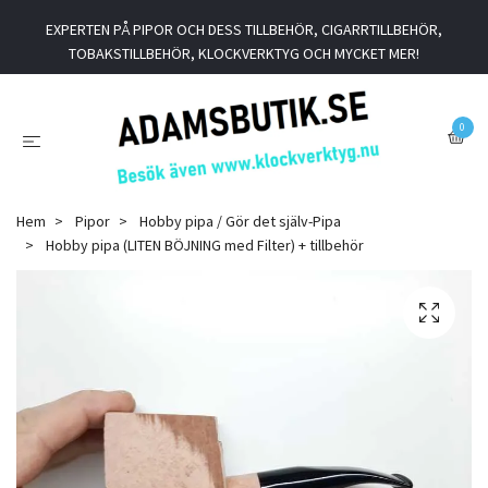
EXPERTEN PÅ PIPOR OCH DESS TILLBEHÖR, CIGARRTILLBEHÖR,
TOBAKSTILLBEHÖR, KLOCKVERKTYG OCH MYCKET MER!
0
Hem
Pipor
Hobby pipa / Gör det själv-Pipa
Hobby pipa (LITEN BÖJNING med Filter) + tillbehör