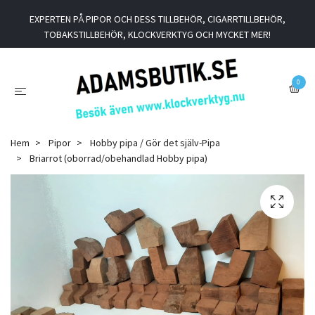
EXPERTEN PÅ PIPOR OCH DESS TILLBEHÖR, CIGARRTILLBEHÖR,
TOBAKSTILLBEHÖR, KLOCKVERKTYG OCH MYCKET MER!
0
Hem
Pipor
Hobby pipa / Gör det själv-Pipa
Briarrot (oborrad/obehandlad Hobby pipa)