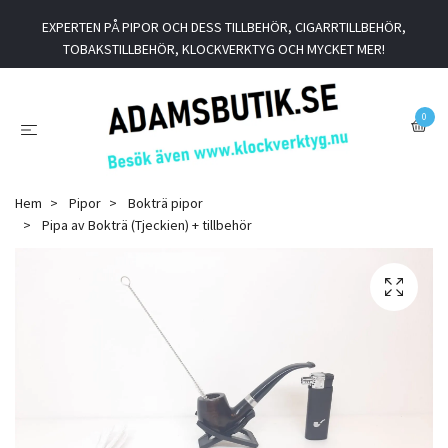
EXPERTEN PÅ PIPOR OCH DESS TILLBEHÖR, CIGARRTILLBEHÖR,
TOBAKSTILLBEHÖR, KLOCKVERKTYG OCH MYCKET MER!
0
Hem
Pipor
Bokträ pipor
Pipa av Bokträ (Tjeckien) + tillbehör