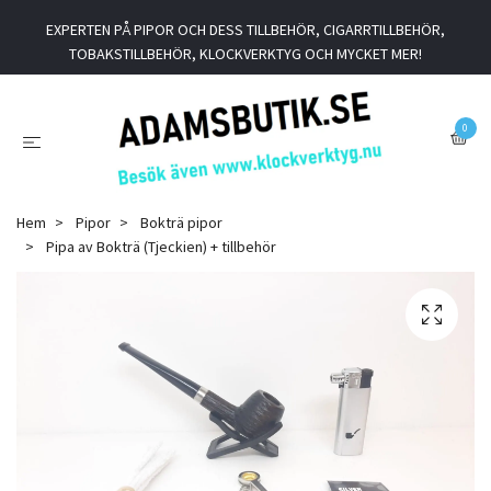
EXPERTEN PÅ PIPOR OCH DESS TILLBEHÖR, CIGARRTILLBEHÖR,
TOBAKSTILLBEHÖR, KLOCKVERKTYG OCH MYCKET MER!
0
Hem
Pipor
Bokträ pipor
Pipa av Bokträ (Tjeckien) + tillbehör