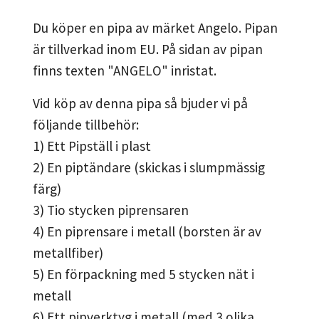
Du köper en pipa av märket Angelo. Pipan
är tillverkad inom EU. På sidan av pipan
finns texten "ANGELO" inristat.
Vid köp av denna pipa så bjuder vi på
följande tillbehör:
1) Ett Pipställ i plast
2) En piptändare (skickas i slumpmässig
färg)
3) Tio stycken piprensaren
4) En piprensare i metall (borsten är av
metallfiber)
5) En förpackning med 5 stycken nät i
metall
6) Ett pipverktyg i metall (med 3 olika