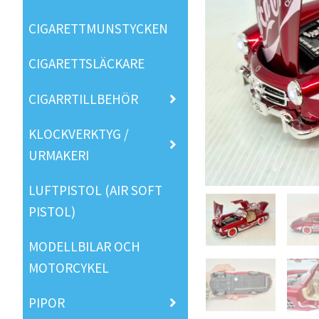
CIGARETTMUNSTYCKEN
CIGARETTSLÄCKARE
CIGARRTILLBEHÖR
KLOCKVERKTYG /
URMAKERI
LUFTPISTOL (AIR SOFT
PISTOL)
MODELLBILAR OCH
MOTORCYKEL
PIPOR