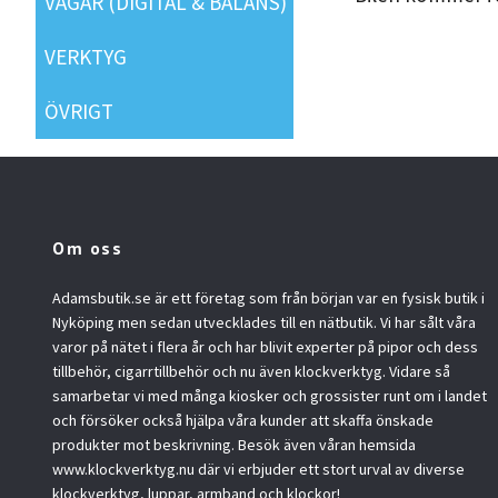
VÅGAR (DIGITAL & BALANS)
VERKTYG
ÖVRIGT
Om oss
Adamsbutik.se är ett företag som från början var en fysisk butik i
Nyköping men sedan utvecklades till en nätbutik. Vi har sålt våra
varor på nätet i flera år och har blivit experter på pipor och dess
tillbehör, cigarrtillbehör och nu även klockverktyg. Vidare så
samarbetar vi med många kiosker och grossister runt om i landet
och försöker också hjälpa våra kunder att skaffa önskade
produkter mot beskrivning. Besök även våran hemsida
www.klockverktyg.nu där vi erbjuder ett stort urval av diverse
klockverktyg, luppar, armband och klockor!