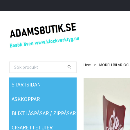
Hem
MODELLBILAR OC
STARTSIDAN
ASKKOPPAR
BLIXTLÅSPÅSAR / ZIPPÅSAR
CIGARETTETUIER