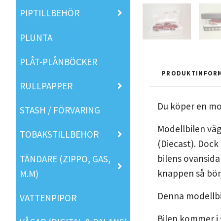
PIPTILLBEHÖR
PLUNTA
PLÅT-PLÅNBÖCKER
PRODUKTINFOR
RULLPAPPER
Du köper en mod
STASH / FÖRVARING
Modellbilen väg
TOBAKSTILLBEHÖR
(Diecast). Dock 
bilens ovansid
TÄNDARE (ZIPPO, GAS,
knappen så börj
M.M)
Denna modellbil
VATTENPIPOR
Bilen kommer i 