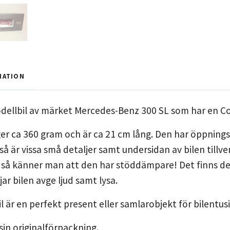
MATION
ellbil av märket Mercedes-Benz 300 SL som har en Coc
er ca 360 gram och är ca 21 cm lång. Den har öppningsb
så är vissa små detaljer samt undersidan av bilen tillv
a så känner man att den har stöddämpare!
Det finns d
ar bilen avge ljud samt lysa.
 är en perfekt present eller samlarobjekt för bilentus
sin originalförpackning.