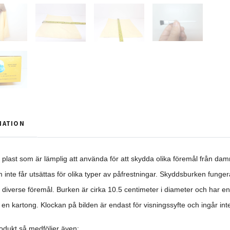
MATION
plast som är lämplig att använda för att skydda olika föremål från dam
inte får utsättas för olika typer av påfrestningar. Skyddsburken funger
 diverse föremål. Burken är cirka 10.5 centimeter i diameter och har 
n kartong. Klockan på bilden är endast för visningssyfte och ingår inte
odukt så medföljer även: