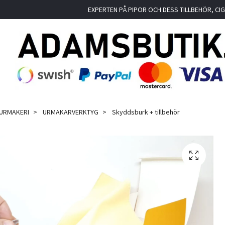
EXPERTEN PÅ PIPOR OCH DESS TILLBEHÖR, C
 URMAKERI
URMAKARVERKTYG
Skyddsburk + tillbehör