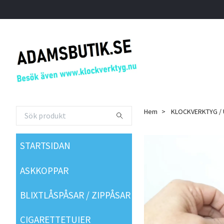
Hem
KLOCKVERKTYG /
STARTSIDAN
ASKKOPPAR
BLIXTLÅSPÅSAR / ZIPPÅSAR
CIGARETTETUIER