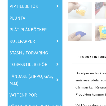
PIPTILLBEHÖR
PLUNTA
PLÅT-PLÅNBÖCKER
RULLPAPPER
STASH / FÖRVARING
PRODUKTINFOR
TOBAKSTILLBEHÖR
Du köper en burk av 
TÄNDARE (ZIPPO, GAS,
små reservdelar som 
M.M)
där man kan förvara
VATTENPIPOR
Produkten kommer i e
Vid köp av denna pr