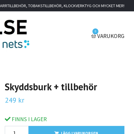
IGARRTILLBEHÖR, TOBAKSTILLBEHÖR, KLOCKVERKTYG OCH MYCKET MER!
0
VARUKORG
Skyddsburk + tillbehör
249 kr
FINNS I LAGER
LÄGG I VARUKORGEN