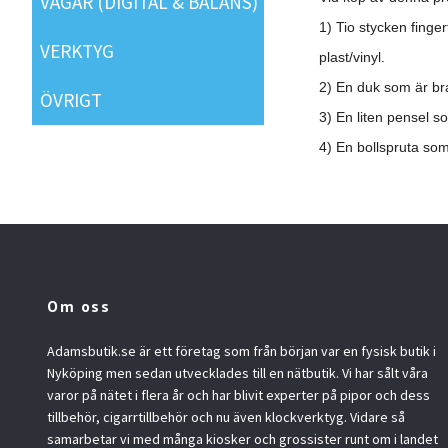
VÅGAR (DIGITAL & BALANS)
1) Tio stycken finge
VERKTYG
plast/vinyl.
2) En duk som är br
ÖVRIGT
3) En liten pensel s
4) En bollspruta so
Om oss
Adamsbutik.se är ett företag som från början var en fysisk butik i
Nyköping men sedan utvecklades till en nätbutik. Vi har sålt våra
varor på nätet i flera år och har blivit experter på pipor och dess
tillbehör, cigarrtillbehör och nu även klockverktyg. Vidare så
samarbetar vi med många kiosker och grossister runt om i landet