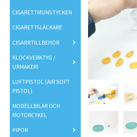
CIGARETTMUNSTYCKEN
CIGARETTSLÄCKARE
CIGARRTILLBEHÖR
KLOCKVERKTYG /
URMAKERI
LUFTPISTOL (AIR SOFT
PISTOL)
MODELLBILAR OCH
MOTORCYKEL
PIPOR