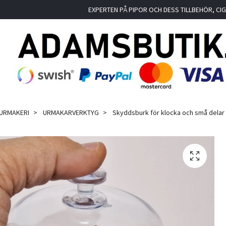
EXPERTEN PÅ PIPOR OCH DESS TILLBEHÖR, C
 URMAKERI
URMAKARVERKTYG
Skyddsburk för klocka och små delar