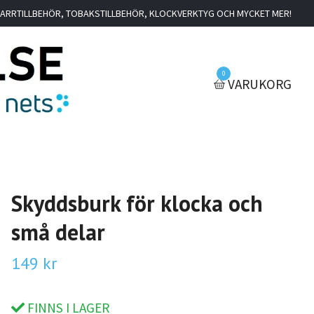
IGARRTILLBEHÖR, TOBAKSTILLBEHÖR, KLOCKVERKTYG OCH MYCKET MER!
0
VARUKORG
Skyddsburk för klocka och
små delar
149 kr
FINNS I LAGER