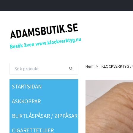
Hem
KLOCKVERKTYG /
STARTSIDAN
ASKKOPPAR
BLIXTLÅSPÅSAR / ZIPPÅSAR
CIGARETTETUIER