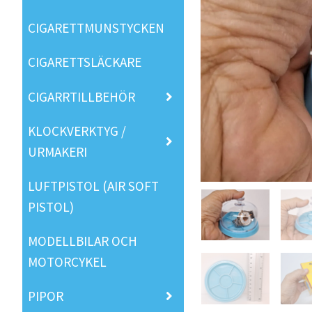
CIGARETTMUNSTYCKEN
CIGARETTSLÄCKARE
CIGARRTILLBEHÖR
KLOCKVERKTYG /
URMAKERI
LUFTPISTOL (AIR SOFT
PISTOL)
MODELLBILAR OCH
MOTORCYKEL
PIPOR