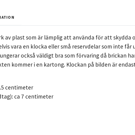
MATION
k av plast som är lämplig att använda för att skydda 
vis vara en klocka eller små reservdelar som inte får u
ngerar också väldigt bra som förvaring då brickan har
ten kommer i en kartong. Klockan på bilden är endast f
m
.5 centimeter
tag): ca 7 centimeter