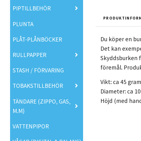
PIPTILLBEHÖR
PRODUKTINFOR
PLUNTA
Du köper en bur
PLÅT-PLÅNBÖCKER
Det kan exempel
RULLPAPPER
Skyddsburken fu
föremål. Produk
STASH / FÖRVARING
Vikt: ca 45 gra
TOBAKSTILLBEHÖR
Diameter: ca 10
Höjd (med hand
TÄNDARE (ZIPPO, GAS,
M.M)
VATTENPIPOR