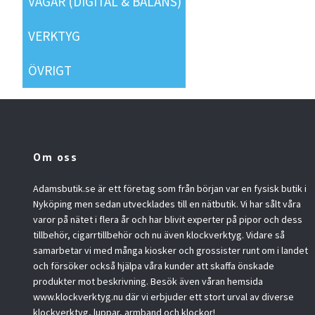
VÅGAR (DIGITAL & BALANS)
VERKTYG
ÖVRIGT
Om oss
Adamsbutik.se är ett företag som från början var en fysisk butik i
Nyköping men sedan utvecklades till en nätbutik. Vi har sålt våra
varor på nätet i flera år och har blivit experter på pipor och dess
tillbehör, cigarrtillbehör och nu även klockverktyg. Vidare så
samarbetar vi med många kiosker och grossister runt om i landet
och försöker också hjälpa våra kunder att skaffa önskade
produkter mot beskrivning. Besök även våran hemsida
www.klockverktyg.nu där vi erbjuder ett stort urval av diverse
klockverktyg, luppar, armband och klockor!