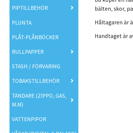
PIPTILLBEHÖR
bälten, skor, p
Håltagaren är är
PLUNTA
Handtaget är av
PLÅT-PLÅNBÖCKER
RULLPAPPER
STASH / FÖRVARING
TOBAKSTILLBEHÖR
TÄNDARE (ZIPPO, GAS,
M.M)
VATTENPIPOR