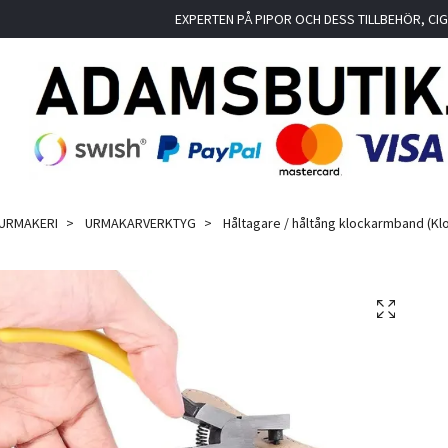
EXPERTEN PÅ PIPOR OCH DESS TILLBEHÖR, C
 URMAKERI
URMAKARVERKTYG
Håltagare / håltång klockarmband (Kl