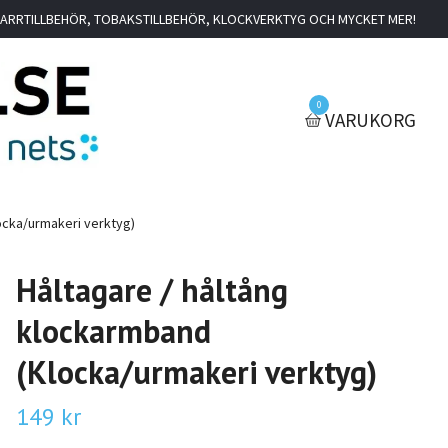
IGARRTILLBEHÖR, TOBAKSTILLBEHÖR, KLOCKVERKTYG OCH MYCKET MER!
0
VARUKORG
ocka/urmakeri verktyg)
Håltagare / håltång
klockarmband
(Klocka/urmakeri verktyg)
149 kr