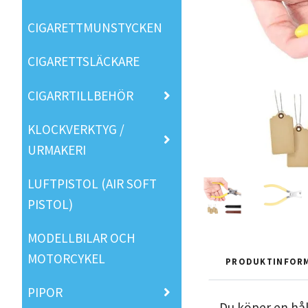
CIGARETTMUNSTYCKEN
CIGARETTSLÄCKARE
CIGARRTILLBEHÖR
KLOCKVERKTYG /
URMAKERI
LUFTPISTOL (AIR SOFT
PISTOL)
MODELLBILAR OCH
MOTORCYKEL
PRODUKTINFOR
PIPOR
Du köper en hål