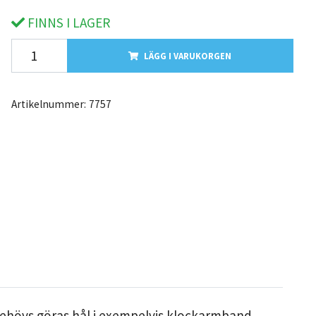
FINNS I LAGER
LÄGG I VARUKORGEN
Artikelnummer:
7757
 behövs göras hål i exempelvis klockarmband,