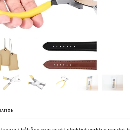
MATION
tagare / håltång som är ett effektivt verktyg när det