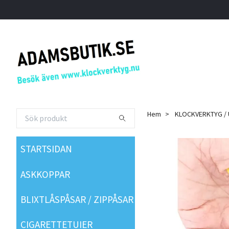
Hem
KLOCKVERKTYG /
STARTSIDAN
ASKKOPPAR
BLIXTLÅSPÅSAR / ZIPPÅSAR
CIGARETTETUIER