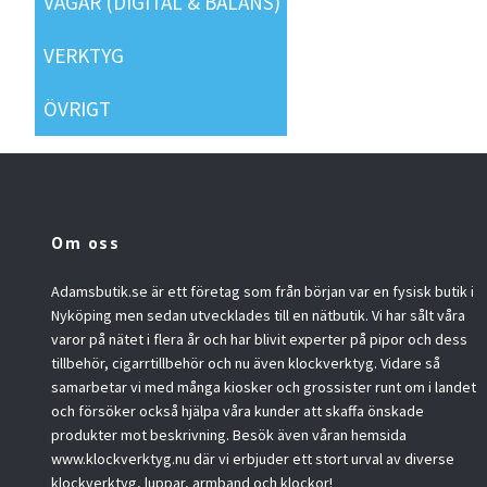
VÅGAR (DIGITAL & BALANS)
VERKTYG
ÖVRIGT
Om oss
Adamsbutik.se är ett företag som från början var en fysisk butik i
Nyköping men sedan utvecklades till en nätbutik. Vi har sålt våra
varor på nätet i flera år och har blivit experter på pipor och dess
tillbehör, cigarrtillbehör och nu även klockverktyg. Vidare så
samarbetar vi med många kiosker och grossister runt om i landet
och försöker också hjälpa våra kunder att skaffa önskade
produkter mot beskrivning. Besök även våran hemsida
www.klockverktyg.nu där vi erbjuder ett stort urval av diverse
klockverktyg, luppar, armband och klockor!