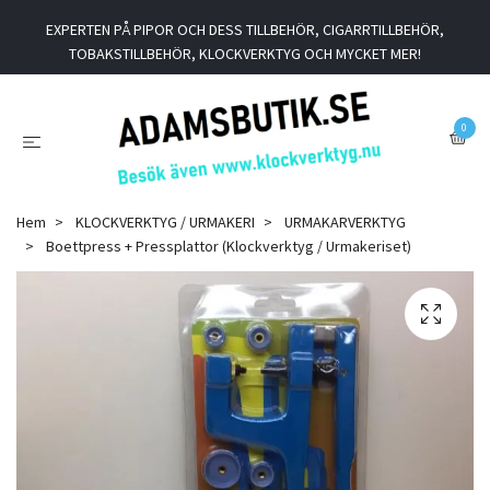
EXPERTEN PÅ PIPOR OCH DESS TILLBEHÖR, CIGARRTILLBEHÖR,
TOBAKSTILLBEHÖR, KLOCKVERKTYG OCH MYCKET MER!
0
Hem
KLOCKVERKTYG / URMAKERI
URMAKARVERKTYG
Boettpress + Pressplattor (Klockverktyg / Urmakeriset)