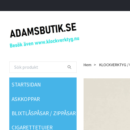
Hem
KLOCKVERKTYG /
STARTSIDAN
ASKKOPPAR
BLIXTLÅSPÅSAR / ZIPPÅSAR
CIGARETTETUIER