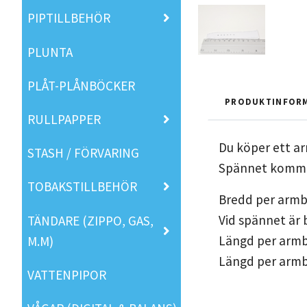
PIPTILLBEHÖR
PLUNTA
PLÅT-PLÅNBÖCKER
PRODUKTINFOR
RULLPAPPER
Du köper ett ar
STASH / FÖRVARING
Spännet kommer 
TOBAKSTILLBEHÖR
Bredd per armb
Vid spännet är
TÄNDARE (ZIPPO, GAS,
Längd per armb
M.M)
Längd per armba
VATTENPIPOR