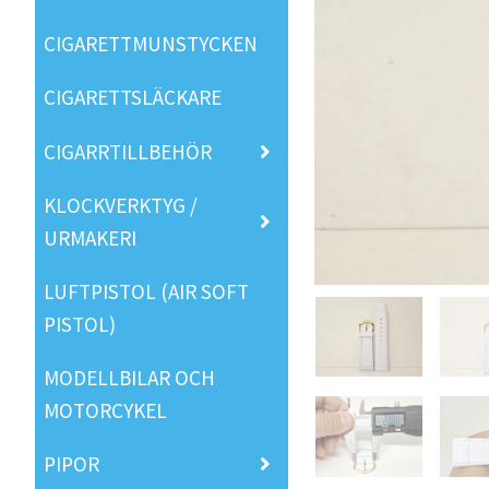
CIGARETTMUNSTYCKEN
CIGARETTSLÄCKARE
CIGARRTILLBEHÖR
KLOCKVERKTYG /
URMAKERI
LUFTPISTOL (AIR SOFT
PISTOL)
MODELLBILAR OCH
MOTORCYKEL
PIPOR