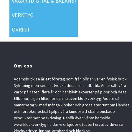
VÅGAR (DIGITAL & BALANS)
VERKTYG
ÖVRIGT
Om oss
Adamsbutik.se är ett företag som från början var en fysisk butik i
Nyköping men sedan utvecklades till en nätbutik. Vi har sålt våra
varor på nätet i flera år och har blivit experter på pipor och dess
tillbehör, cigarrtillbehör och nu även klockverktyg. Vidare så
samarbetar vi med många kiosker och grossister runt om i landet
och försöker också hjälpa våra kunder att skaffa önskade
produkter mot beskrivning. Besök även våran hemsida
www.klockverktyg.nu där vi erbjuder ett stort urval av diverse
klockverktyg, luppar, armband och klockor!