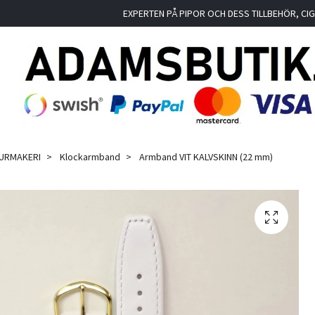
EXPERTEN PÅ PIPOR OCH DESS TILLBEHÖR, C
 URMAKERI
Klockarmband
Armband VIT KALVSKINN (22 mm)