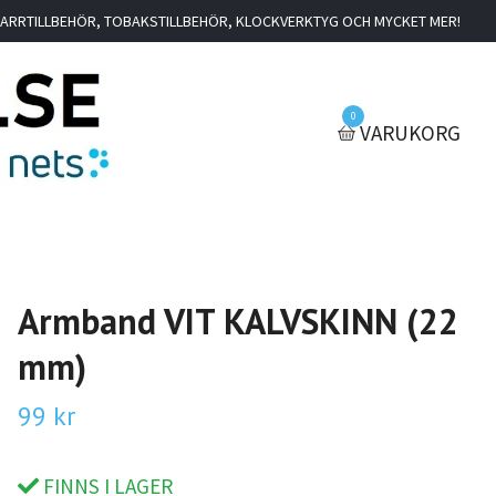
IGARRTILLBEHÖR, TOBAKSTILLBEHÖR, KLOCKVERKTYG OCH MYCKET MER!
0
VARUKORG
Armband VIT KALVSKINN (22
mm)
99 kr
FINNS I LAGER