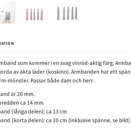
MATION
mband som kommer i en svag vinröd-aktig färg. Armban
gjorda av äkta läder (koskinn). Armbanden har ett spä
m-mönster. Passar både dam och herr.
and är 20 mm.
 bredden ca 14 mm.
and (långa delen): ca 13 cm
nd (korta delen): ca 10 cm (inklusive spänne, se bild)