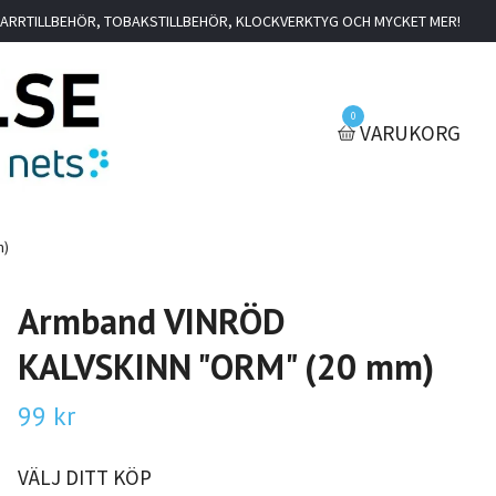
IGARRTILLBEHÖR, TOBAKSTILLBEHÖR, KLOCKVERKTYG OCH MYCKET MER!
0
VARUKORG
m)
Armband VINRÖD
KALVSKINN "ORM" (20 mm)
99 kr
VÄLJ DITT KÖP