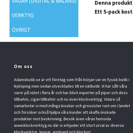
VÅGAR (DIGITAL & BALANS)
Denna produkt 
Ett 5-pack kost
VERKTYG
ÖVRIGT
Om oss
Adamsbutik.se är ett företag som från början var en fysisk butik i
Nyköping men sedan utvecklades till en nätbutik. Vi har sålt våra
varor på nätet i flera år och har blivit experter på pipor och dess
tillbehör, cigarrtillbehör och nu även klockverktyg. Vidare så
samarbetar vi med många kiosker och grossister runt om i landet
och försöker också hjälpa våra kunder att skaffa önskade
produkter mot beskrivning. Besök även våran hemsida
www.klockverktyg.nu där vi erbjuder ett stort urval av diverse
klockverktyg, luppar, armband och klockor!