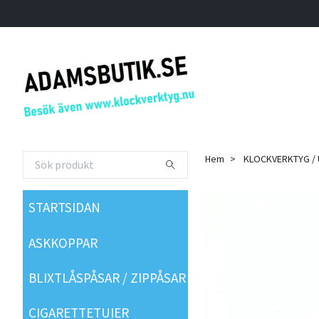
Hem
KLOCKVERKTYG /
STARTSIDAN
ASKKOPPAR
BLIXTLÅSPÅSAR / ZIPPÅSAR
CIGARETTETUIER