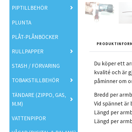
PIPTILLBEHÖR
PLUNTA
PLÅT-PLÅNBÖCKER
PRODUKTINFOR
RULLPAPPER
Du köper ett ar
STASH / FÖRVARING
kvalité och är 
TOBAKSTILLBEHÖR
påminner om or
Bredd per armb
TÄNDARE (ZIPPO, GAS,
Vid spännet är
M.M)
Längd per armb
VATTENPIPOR
Längd per armba