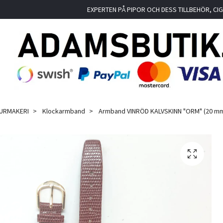
EXPERTEN PÅ PIPOR OCH DESS TILLBEHÖR, C
 URMAKERI
Klockarmband
Armband VINRÖD KALVSKINN "ORM" (20 m