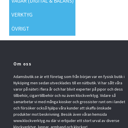
VÅGAR (DIGITAL & BALANS)
VERKTYG
ÖVRIGT
Om oss
Adamsbutik.se är ett företag som från början var en fysisk butik i
Nyköping men sedan utvecklades till en nätbutik. Vi har sålt våra
varor på nätet i flera år och har blivit experter på pipor och dess
tillbehör, cigarrtillbehör och nu även klockverktyg. Vidare så
samarbetar vi med många kiosker och grossister runt om i landet
och försöker också hjälpa våra kunder att skaffa önskade
produkter mot beskrivning. Besök även våran hemsida
www.klockverktyg.nu där vi erbjuder ett stort urval av diverse
klockverktyg, luppar, armband och klockor!