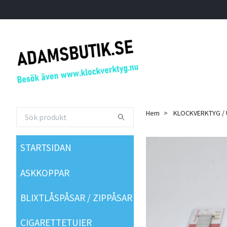
Hem
KLOCKVERKTYG /
STARTSIDAN
ASKKOPPAR
BLIXTLÅSPÅSAR / ZIPPÅSAR
CIGARETTETUIER