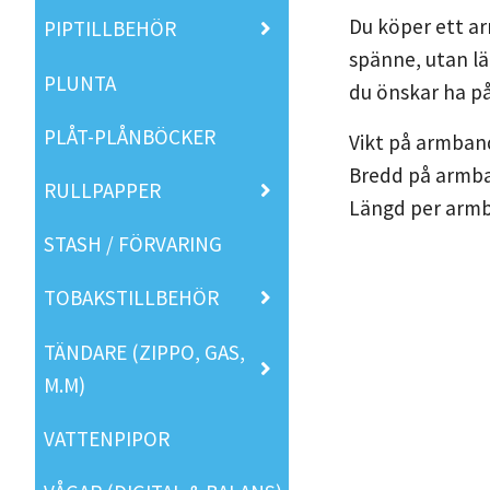
Du köper ett ar
PIPTILLBEHÖR
spänne, utan lä
PLUNTA
du önskar ha p
PLÅT-PLÅNBÖCKER
Vikt på armban
Bredd på armb
RULLPAPPER
Längd per armb
STASH / FÖRVARING
TOBAKSTILLBEHÖR
TÄNDARE (ZIPPO, GAS,
M.M)
VATTENPIPOR