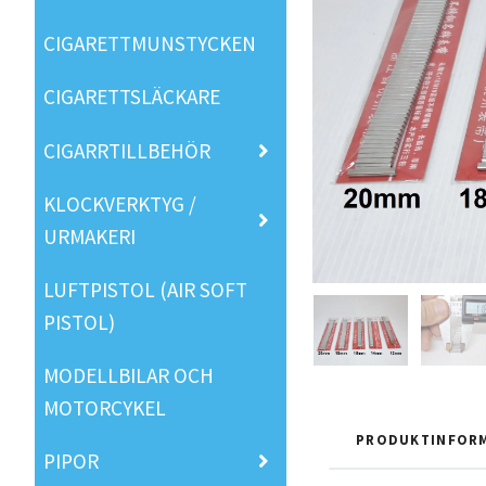
CIGARETTMUNSTYCKEN
CIGARETTSLÄCKARE
CIGARRTILLBEHÖR
KLOCKVERKTYG /
URMAKERI
LUFTPISTOL (AIR SOFT
PISTOL)
MODELLBILAR OCH
MOTORCYKEL
PRODUKTINFOR
PIPOR