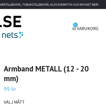
IGARRTILLBEHÖR, TOBAKSTILLBEHÖR, KLOCKVERKTYG OCH MYCKET MER!
0
VARUKORG
Armband METALL (12 - 20
mm)
99 kr
VÄLJ MÅTT