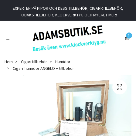
EXPERTEN PÅ PIPOR OCH DESS TILLBEHÖR, CIGARRTILLBEHÖR,
TOBAKSTILLBEHÖR, KLOCKVERKTYG OCH MYCKET MER!
0
Hem
Cigarrtillbehör
Humidor
Cigarr humidor ANGELO + tillbehör