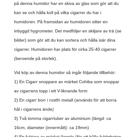
på denna humidor har en skiva av glas som gör att du
kan se och hålla koll på vilka cigarrer du har i
humidoren. På framsidan av humidoren sitter en
inbyggd hygrometer. Det medföljer en skiljare av trä (se
bilder) som gör att du kan sortera och hålla isär dina
cigarrer. Humidoren har plats för cirka 25-40 cigarrer
(beroende på storlek).
Vid köp av denna humidor så ingår följande tillbehör:
1) En Cigarr snoppare av märket Cohiba som snoppar
av cigarrens topp i ett V-liknande form
2) En cigarr borr i rostfri metall (används för att borra
hål i cigarrens ände)
3) Två tomma cigarrtuber av aluminium (längd: ca
16cm, diameter (innermått): ca 19mm)
4) En fuktare av märket Angelo (för att hålla fuktigheten