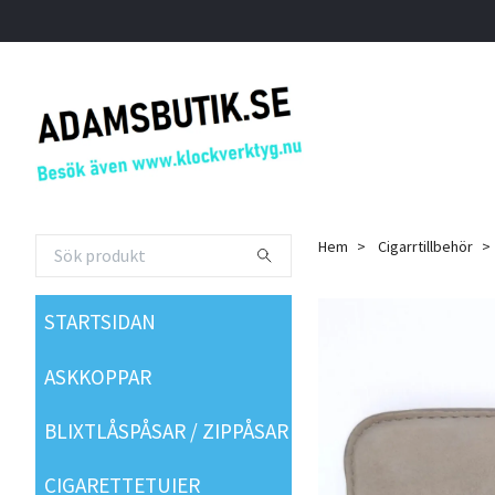
Hem
Cigarrtillbehör
STARTSIDAN
ASKKOPPAR
BLIXTLÅSPÅSAR / ZIPPÅSAR
CIGARETTETUIER