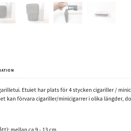
MATION
arilletui. Etuiet har plats för 4 stycken cigariller / mini
et kan förvara cigariller/minicigarrer i olika längder, d
m
tt): mellan ca 9 - 13 cm