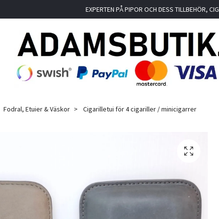
EXPERTEN PÅ PIPOR OCH DESS TILLBEHÖR, C
Fodral, Etuier & Väskor
Cigarilletui för 4 cigariller / minicigarrer