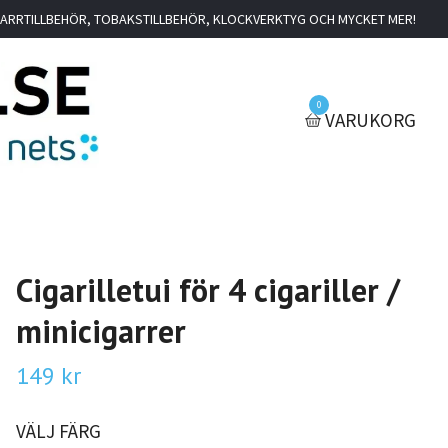
IGARRTILLBEHÖR, TOBAKSTILLBEHÖR, KLOCKVERKTYG OCH MYCKET MER!
0
VARUKORG
Cigarilletui för 4 cigariller /
minicigarrer
149 kr
VÄLJ FÄRG