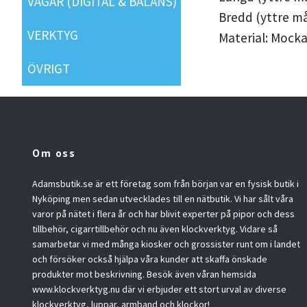
VÅGAR (DIGITAL & BALANS)
Bredd (yttre må
VERKTYG
Material: Mocka
ÖVRIGT
Om oss
Adamsbutik.se är ett företag som från början var en fysisk butik i
Nyköping men sedan utvecklades till en nätbutik. Vi har sålt våra
varor på nätet i flera år och har blivit experter på pipor och dess
tillbehör, cigarrtillbehör och nu även klockverktyg. Vidare så
samarbetar vi med många kiosker och grossister runt om i landet
och försöker också hjälpa våra kunder att skaffa önskade
produkter mot beskrivning. Besök även våran hemsida
www.klockverktyg.nu där vi erbjuder ett stort urval av diverse
klockverktyg, luppar, armband och klockor!