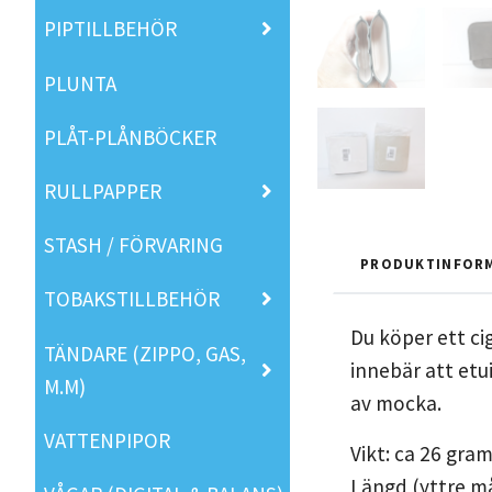
PIPTILLBEHÖR
PLUNTA
PLÅT-PLÅNBÖCKER
RULLPAPPER
STASH / FÖRVARING
PRODUKTINFOR
TOBAKSTILLBEHÖR
Du köper ett cig
TÄNDARE (ZIPPO, GAS,
innebär att etui
M.M)
av mocka.
VATTENPIPOR
Vikt: ca 26 gra
Längd (yttre må