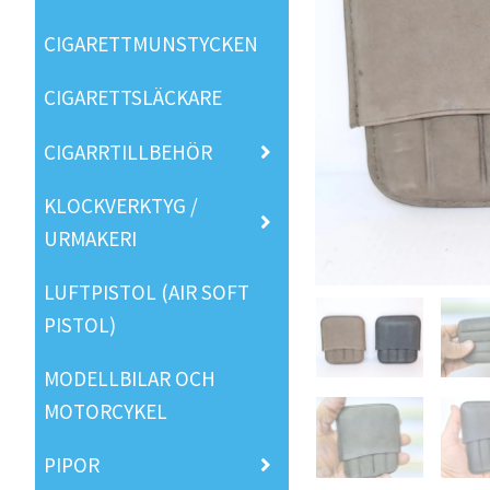
CIGARETTMUNSTYCKEN
CIGARETTSLÄCKARE
CIGARRTILLBEHÖR
KLOCKVERKTYG /
URMAKERI
LUFTPISTOL (AIR SOFT
PISTOL)
MODELLBILAR OCH
MOTORCYKEL
PIPOR