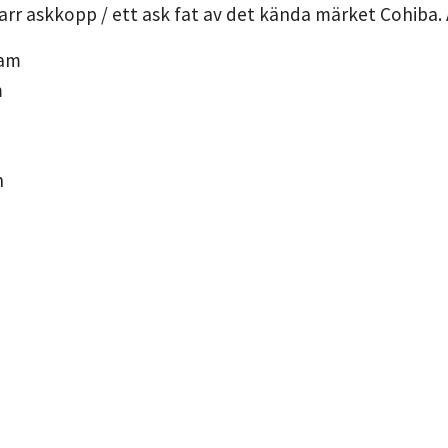
arr askkopp / ett ask fat av det kända märket Cohiba. 
ram
m
m
n