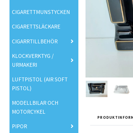
CIGARETTMUNSTYCKEN
CIGARETTSLÄCKARE
CIGARRTILLBEHÖR
KLOCKVERKTYG /
URMAKERI
LUFTPISTOL (AIR SOFT
PISTOL)
MODELLBILAR OCH
MOTORCYKEL
PRODUKTINFOR
PIPOR