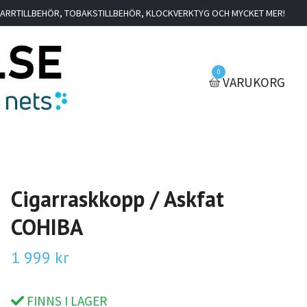
IGARRTILLBEHÖR, TOBAKSTILLBEHÖR, KLOCKVERKTYG OCH MYCKET MER!
0
VARUKORG
Cigarraskkopp / Askfat
COHIBA
1 999 kr
FINNS I LAGER