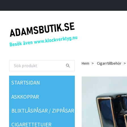
Hem
Cigarrtillbehör
STARTSIDAN
ASKKOPPAR
BLIXTLÅSPÅSAR / ZIPPÅSAR
CIGARETTETUIER