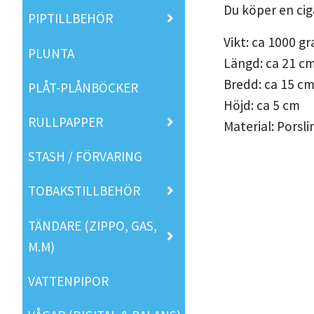
Du köper en cig
PIPTILLBEHÖR
Vikt: ca 1000 g
PLUNTA
Längd: ca 21 c
Bredd: ca 15 c
PLÅT-PLÅNBÖCKER
Höjd: ca 5 cm
RULLPAPPER
Material: Porsli
STASH / FÖRVARING
TOBAKSTILLBEHÖR
TÄNDARE (ZIPPO, GAS,
M.M)
VATTENPIPOR