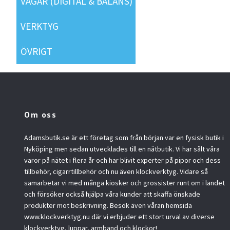
VÅGAR (DIGITAL & BALANS)
VERKTYG
ÖVRIGT
Om oss
Adamsbutik.se är ett företag som från början var en fysisk butik i
Nyköping men sedan utvecklades till en nätbutik. Vi har sålt våra
varor på nätet i flera år och har blivit experter på pipor och dess
tillbehör, cigarrtillbehör och nu även klockverktyg. Vidare så
samarbetar vi med många kiosker och grossister runt om i landet
och försöker också hjälpa våra kunder att skaffa önskade
produkter mot beskrivning. Besök även våran hemsida
www.klockverktyg.nu där vi erbjuder ett stort urval av diverse
klockverktyg, luppar, armband och klockor!