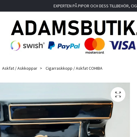
EXPERTEN PÅ PIPOR OCH DESS TILLBEHÖR, C
Askfat / Askkoppar
Cigarraskkopp / Askfat COHIBA