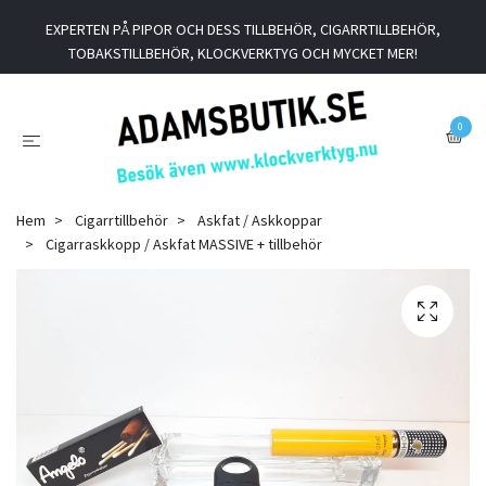
EXPERTEN PÅ PIPOR OCH DESS TILLBEHÖR, CIGARRTILLBEHÖR,
TOBAKSTILLBEHÖR, KLOCKVERKTYG OCH MYCKET MER!
0
Hem
Cigarrtillbehör
Askfat / Askkoppar
Cigarraskkopp / Askfat MASSIVE + tillbehör